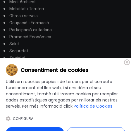
Medi Ambient
Mobilitat i Territori
Obres i serveis
Ocupació i Formació
Participació ciutadana
Promoció Econòmica
Salut
Seguretat
Societat
Turisme
Consentiment de cookies
Altres Canals
Utilitzem cookies pròpies i de tercers per al correcte
funcionament del lloc web, i si ens dóna el seu
consentiment, també utilitzarem cookies per recopilar
canalandorra.ad
dades estadístiques agregades per millorar els nostres
serveis. Per més informació click
Política de Cookies
CONFIGURA
© 2012-2026 Ajuntaments de Catalunya - Tots els drets
reservats |
Avís Legal
|
Política de privacitat
|