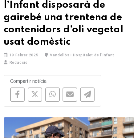
l’Infant disposarà de
gairebé una trentena de
contenidors d’oli vegetal
usat domèstic
19 Febrer 2025
Vandellós i Hospitalet de l'Infant
Redacció
Compartir notícia