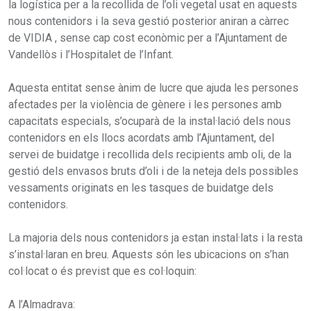
la logística per a la recollida de l’oli vegetal usat en aquests
nous contenidors i la seva gestió posterior aniran a càrrec
de VIDIA , sense cap cost econòmic per a l’Ajuntament de
Vandellòs i l’Hospitalet de l’Infant.
Aquesta entitat sense ànim de lucre que ajuda les persones
afectades per la violència de gènere i les persones amb
capacitats especials, s’ocuparà de la instal·lació dels nous
contenidors en els llocs acordats amb l’Ajuntament, del
servei de buidatge i recollida dels recipients amb oli, de la
gestió dels envasos bruts d’oli i de la neteja dels possibles
vessaments originats en les tasques de buidatge dels
contenidors.
La majoria dels nous contenidors ja estan instal·lats i la resta
s’instal·laran en breu. Aquests són les ubicacions on s’han
col·locat o és previst que es col·loquin:
A l’Almadrava: