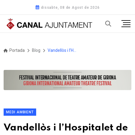
dissabte, 08 de Agost de 2026
Portada
Blog
Vandellòs i l’Hospitalet de l’Infant disposarà de gairebé una trentena de contenidors d’oli vegetal usat domèstic
MEDI AMBIENT
Vandellòs i l’Hospitalet de