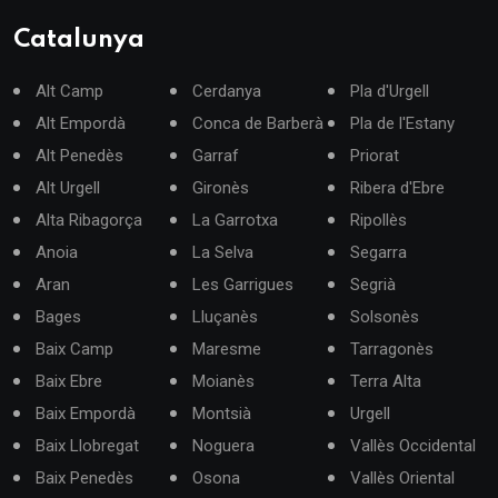
Catalunya
Alt Camp
Cerdanya
Pla d'Urgell
Alt Empordà
Conca de Barberà
Pla de l'Estany
Alt Penedès
Garraf
Priorat
Alt Urgell
Gironès
Ribera d'Ebre
Alta Ribagorça
La Garrotxa
Ripollès
Anoia
La Selva
Segarra
Aran
Les Garrigues
Segrià
Bages
Lluçanès
Solsonès
Baix Camp
Maresme
Tarragonès
Baix Ebre
Moianès
Terra Alta
Baix Empordà
Montsià
Urgell
Baix Llobregat
Noguera
Vallès Occidental
Baix Penedès
Osona
Vallès Oriental