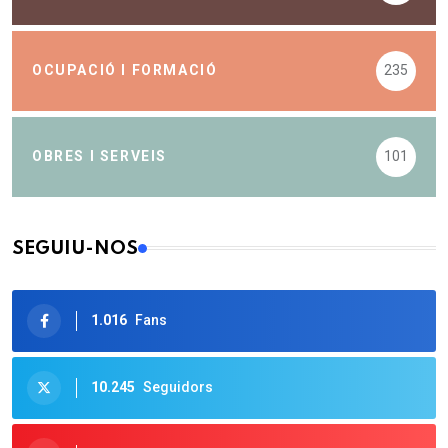
OCUPACIÓ I FORMACIÓ
235
OBRES I SERVEIS
101
SEGUIU-NOS
1.016
Fans
10.245
Seguidors