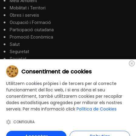
Medi Ambient
Mobilitat i Territori
Obres i serveis
Ocupació i Formació
Participació ciutadana
Promoció Econòmica
Salut
Seguretat
Societat
Turisme
Consentiment de cookies
Altres Canals
Utilitzem cookies pròpies i de tercers per al correcte
funcionament del lloc web, i si ens dóna el seu
consentiment, també utilitzarem cookies per recopilar
canalandorra.ad
dades estadístiques agregades per millorar els nostres
serveis. Per més informació click
Política de Cookies
CONFIGURA
© 2012-2026 Ajuntaments de Catalunya - Tots els drets
reservats |
Avís Legal
|
Política de privacitat
|