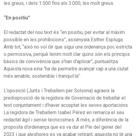
les greus, i dels 1.500 fins als 3.000, les molt greus.
“En positiu”
El redactat del nou text és “en positiu, per evitar al màxim
possible en les prohibicions”, assenyala Esther Espluga.
Amb tot, “això no vol dir que sigui una ordenança poc estricta
o permissiva, perquè tenim molt clar quins són els principis
bàsics de convivència que s’han d’aplicar”, puntualitza.
Aquesta nova eina “ha de permetre avançar cap a una ciutat
més amable, sostenible i tranquil·la”.
L’oposició (Junts i Treballem per Solsona) agraeix la
predisposició de la regidora de Governació de treballar el
text conjuntament i d’haver acceptat les seves aportacions.
La regidora de Treballem Isabel Pérez en remarca el seu
redactat àgil i sense tecnicismes. A més, a diferència de la
proposta d’ordenança que es va dur al Ple del gener del
2023 i que aleshores es va acabar retirant, aquesta no té una