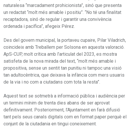
naturalesa “marcadament prohicionista”, sinó que presenta
un redactat “molt més amable i positiu”. “No té una finalitat
recaptadora, sinó de regular i garantir una convivència
ordenada i pacífica”, afegeix Pérez.
Des del govern municipal, la portaveu cupaire, Pilar Viladrich,
coincideix amb Treballem per Solsona en aquesta valoració.
ApS-CUP, molt crítica amb l’articulat del 2023, es mostra
satisfeta de la nova mirada del text, “molt més amable i
propositiva, sense un sentit tan punitiu ni tampoc una visió
tan adultocèntrica, que deixava la infància com mers usuaris
de la via i no com a ciutadans com tota la resta”.
Aquest text se sotmetrà a informació pública i audiència per
un termini mínim de trenta dies abans de ser aprovat
definitivament. Posteriorment, l’Ajuntament en farà difusió
tant pels seus canals digitals com en format paper perquè el
conjunt de la ciutadania en tingui coneixement.