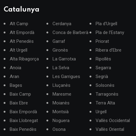
Catalunya
Alt Camp
Cerdanya
Pla d'Urgell
Alt Empordà
Conca de Barberà
Pla de l'Estany
Alt Penedès
Garraf
Priorat
Alt Urgell
Gironès
Ribera d'Ebre
Alta Ribagorça
La Garrotxa
Ripollès
Anoia
La Selva
Segarra
Aran
Les Garrigues
Segrià
Bages
Lluçanès
Solsonès
Baix Camp
Maresme
Tarragonès
Baix Ebre
Moianès
Terra Alta
Baix Empordà
Montsià
Urgell
Baix Llobregat
Noguera
Vallès Occidental
Baix Penedès
Osona
Vallès Oriental