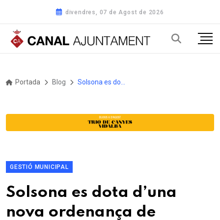
divendres, 07 de Agost de 2026
Portada
Blog
Solsona es dota d’una nova ordenança de convivència ciutadana “clara, sintètica i entenedora”
GESTIÓ MUNICIPAL
Solsona es dota d’una
nova ordenança de