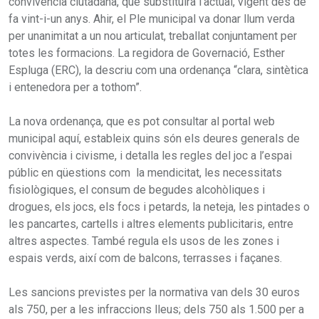
convivència ciutadana, que substituirà l’actual, vigent des de
fa vint-i-un anys. Ahir, el Ple municipal va donar llum verda
per unanimitat a un nou articulat, treballat conjuntament per
totes les formacions. La regidora de Governació, Esther
Espluga (ERC), la descriu com una ordenança “clara, sintètica
i entenedora per a tothom”.
La nova ordenança, que es pot consultar al portal web
municipal aquí, estableix quins són els deures generals de
convivència i civisme, i detalla les regles del joc a l’espai
públic en qüestions com la mendicitat, les necessitats
fisiològiques, el consum de begudes alcohòliques i
drogues, els jocs, els focs i petards, la neteja, les pintades o
les pancartes, cartells i altres elements publicitaris, entre
altres aspectes. També regula els usos de les zones i
espais verds, així com de balcons, terrasses i façanes.
Les sancions previstes per la normativa van dels 30 euros
als 750, per a les infraccions lleus; dels 750 als 1.500 per a