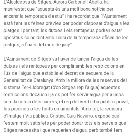
L’Alcaldessa de Sitges, Aurora Carbonell Abella, ha
manifestat que “aquesta és una molt bona notícia per
encarar la temporada d’estiu” i ha recordat que “l’Ajuntament
està fent les feines prèvies per poder disposar d’aigua a les
platges i per tant, les dutxes i els rentapeus podran estar
operatius coincidint amb l’inici de la temporada oficial de les
platges, a finals del mes de juny”.
L’Ajuntament de Sitges va haver de tancar l’aigua de les
dutxes i els rentapeus per complir amb les restriccions en
l’ús de l’aigua que establia el decret de sequera de la
Generalitat de Catalunya. Amb la millora de les reserves del
sistema Ter-Llobregat (d’on Sitges rep l’aigua) aquestes
restriccions decauen i ja es pot fer servir aigua per a usos
com la neteja dels carrers, el reg del verd urbà públic i privat,
les piscines o les fonts ornamentals. Amb tot, la regidora
d’Imatge i Via pública, Cristina Guiu Navarro, exposa que
“estem molt satisfets per poder donar tots els serveis que
Sitges necessita i que requerien d’aigua, però també fem