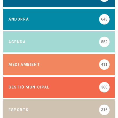
ANDORRA
648
AGENDA
552
MEDI AMBIENT
411
GESTIÓ MUNICIPAL
360
ESPORTS
316