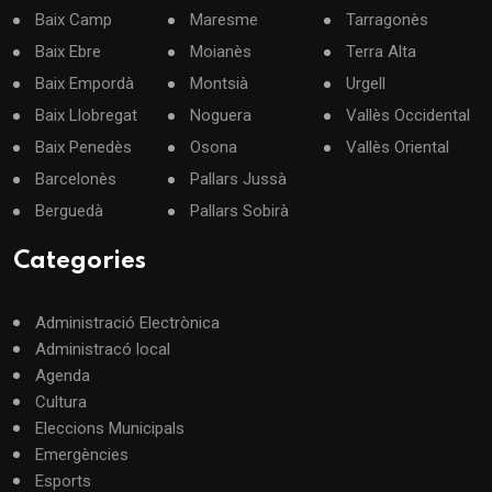
Baix Camp
Maresme
Tarragonès
Baix Ebre
Moianès
Terra Alta
Baix Empordà
Montsià
Urgell
Baix Llobregat
Noguera
Vallès Occidental
Baix Penedès
Osona
Vallès Oriental
Barcelonès
Pallars Jussà
Berguedà
Pallars Sobirà
Categories
Administració Electrònica
Administracó local
Agenda
Cultura
Eleccions Municipals
Emergències
Esports