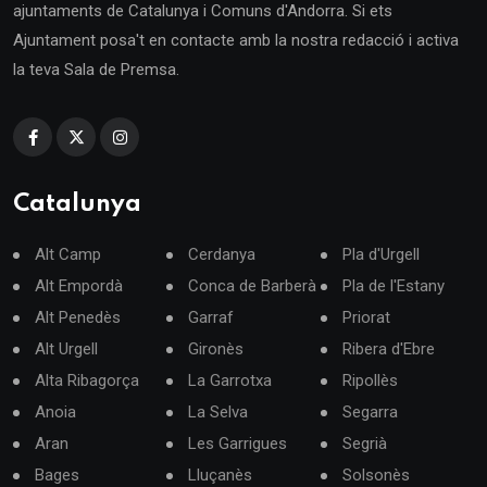
ajuntaments de Catalunya i Comuns d'Andorra. Si ets
Ajuntament posa't en contacte amb la nostra redacció i activa
la teva Sala de Premsa.
Catalunya
Alt Camp
Cerdanya
Pla d'Urgell
Alt Empordà
Conca de Barberà
Pla de l'Estany
Alt Penedès
Garraf
Priorat
Alt Urgell
Gironès
Ribera d'Ebre
Alta Ribagorça
La Garrotxa
Ripollès
Anoia
La Selva
Segarra
Aran
Les Garrigues
Segrià
Bages
Lluçanès
Solsonès