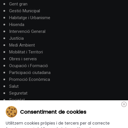
Gent gran
Gestió Municipal
Habitatge i Urbanisme
Hisenda
Intervenció General
Justícia
Medi Ambient
Mobilitat i Territori
Obres i serveis
Ocupació i Formació
Participació ciutadana
Promoció Econòmica
Salut
Seguretat
Societat
Turisme
Consentiment de cookies
Altres Canals
Utilitzem cookies pròpies i de tercers per al correcte