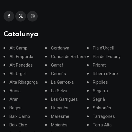
Catalunya
Alt Camp
Cerdanya
Pla d'Urgell
Alt Empordà
Conca de Barberà
Pla de l'Estany
Alt Penedès
Garraf
Priorat
Alt Urgell
Gironès
Ribera d'Ebre
Alta Ribagorça
La Garrotxa
Ripollès
Anoia
La Selva
Segarra
Aran
Les Garrigues
Segrià
Bages
Lluçanès
Solsonès
Baix Camp
Maresme
Tarragonès
Baix Ebre
Moianès
Terra Alta