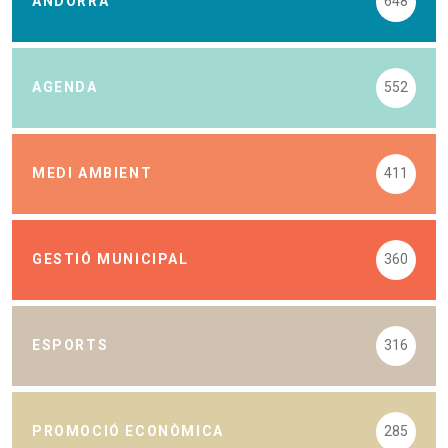
ANDORRA
648
AGENDA
552
MEDI AMBIENT
411
GESTIÓ MUNICIPAL
360
ESPORTS
316
PROMOCIÓ ECONÒMICA
285