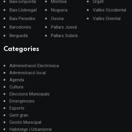
Baix Empordà
Montsià
Urgell
Baix Llobregat
Noguera
Vallès Occidental
Baix Penedès
Osona
Vallès Oriental
Barcelonès
Pallars Jussà
Berguedà
Pallars Sobirà
Categories
Administració Electrònica
Administracó local
Agenda
Cultura
Eleccions Municipals
Emergències
Esports
Gent gran
Gestió Municipal
Habitatge i Urbanisme