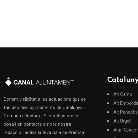
Catalun
Alt Camp
Donem visibilitat a les actuacions que es
Alt Empord
fan des dels ajuntaments de Catalunya i
Alt Penedès
Comuns d'Andorra. Si ets Ajuntament
Alt Urgell
posa't en contacte amb la nostra
Alta Ribago
redacció i activa la teva Sala de Premsa.