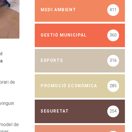
MEDI AMBIENT
411
GESTIÓ MUNICIPAL
360
el
 a
ESPORTS
316
orari de
PROMOCIÓ ECONÒMICA
285
vinguin
SEGURETAT
254
 model de
oper.