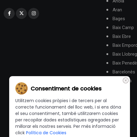
Anoia
Aran
Bages
Baix Camp
Baix Ebre
Baix Empor
Baix Llobreg
Baix Pened
Barcelonès
Berguedà
Consentiment de cookies
Utilitzem cookies pròpies i de tercers per al
correcte funcionament del lloc web, i si ens dóna
el seu consentiment, també utilitzarem cookies
per recopilar dades estadístiques agregades per
millorar els nostres serveis. Per més informació
click
Política de Cookies