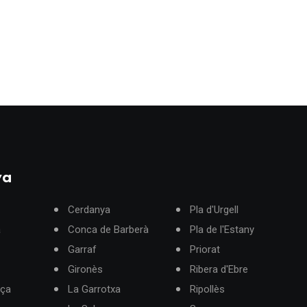
ya
Cerdanya
Pla d'Urgell
à
Conca de Barberà
Pla de l'Estany
Garraf
Priorat
Gironès
Ribera d'Ebre
rça
La Garrotxa
Ripollès