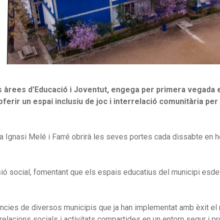
s àrees d’Educació i Joventut, engega per primera vegada 
oferir un espai inclusiu de joc i interrelació comunitària per
la Ignasi Melé i Farré obrirà les seves portes cada dissabte en h
esió social, fomentant que els espais educatius del municipi esde
ències de diversos municipis que ja han implementat amb èxit el
 relacions socials i activitats compartides en un entorn segur i pr