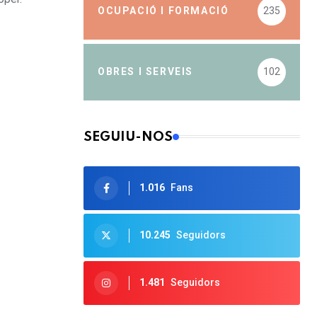
OCUPACIÓ I FORMACIÓ
235
OBRES I SERVEIS
102
SEGUIU-NOS
1.016
Fans
10.245
Seguidors
1.481
Seguidors