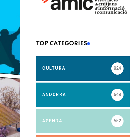
TOP CATEGORIES
CULTURA
824
ANDORRA
648
AGENDA
552