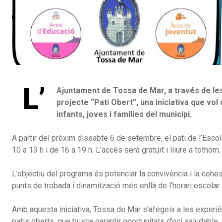
L’
Ajuntament de Tossa de Mar, a través de le
projecte “Pati Obert”, una iniciativa que vol 
infants, joves i famílies del municipi.
A partir del pròxim dissabte 6 de setembre, el pati de l’Esco
10 a 13 h i de 16 a 19 h. L’accés serà gratuït i lliure a tothom.
L’objectiu del programa és potenciar la convivència i la coh
punts de trobada i dinamització més enllà de l’horari escolar.
Amb aquesta iniciativa, Tossa de Mar s’afegeix a les experi
patis oberts, que busca garantir oportunitats d’oci saludable,