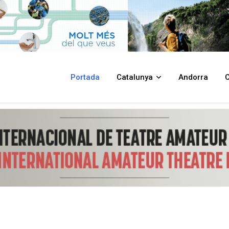
Melé i Farré -Tossa de Mar
Portada
Catalunya
Andorra
C