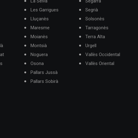
La Selva
Segarra
Les Garrigues
Segrià
Lluçanès
Solsonès
Maresme
Tarragonès
Moianès
Terra Alta
dà
Montsià
Urgell
at
Noguera
Vallès Occidental
ès
Osona
Vallès Oriental
Pallars Jussà
Pallars Sobirà