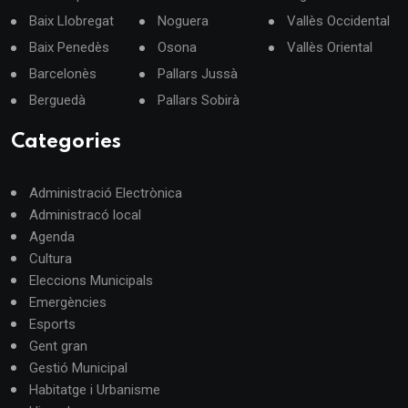
Baix Llobregat
Noguera
Vallès Occidental
Baix Penedès
Osona
Vallès Oriental
Barcelonès
Pallars Jussà
Berguedà
Pallars Sobirà
Categories
Administració Electrònica
Administracó local
Agenda
Cultura
Eleccions Municipals
Emergències
Esports
Gent gran
Gestió Municipal
Habitatge i Urbanisme