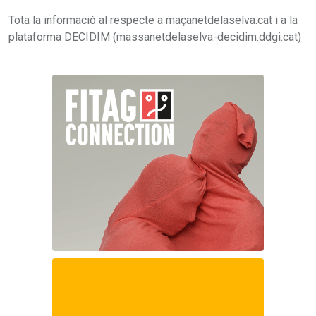
Tota la informació al respecte a maçanetdelaselva.cat i a la
plataforma DECIDIM (massanetdelaselva-decidim.ddgi.cat)