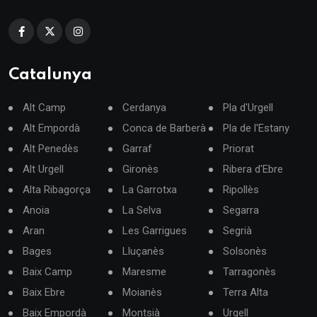
Catalunya
Alt Camp
Cerdanya
Pla d'Urgell
Alt Empordà
Conca de Barberà
Pla de l'Estany
Alt Penedès
Garraf
Priorat
Alt Urgell
Gironès
Ribera d'Ebre
Alta Ribagorça
La Garrotxa
Ripollès
Anoia
La Selva
Segarra
Aran
Les Garrigues
Segrià
Bages
Lluçanès
Solsonès
Baix Camp
Maresme
Tarragonès
Baix Ebre
Moianès
Terra Alta
Baix Empordà
Montsià
Urgell