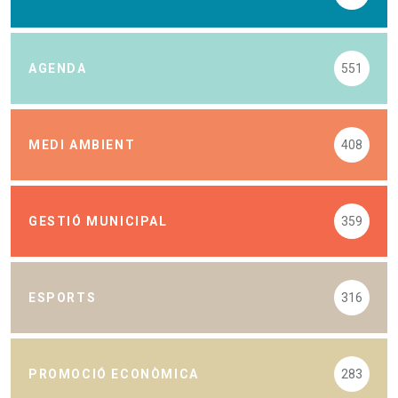
AGENDA
551
MEDI AMBIENT
408
GESTIÓ MUNICIPAL
359
ESPORTS
316
PROMOCIÓ ECONÒMICA
283