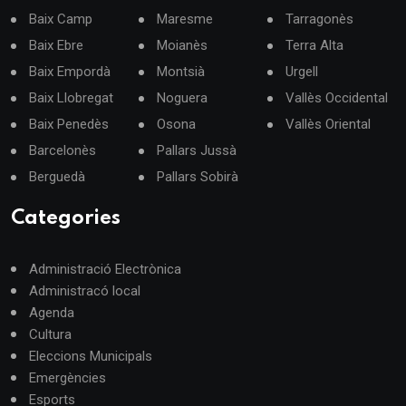
Baix Camp
Maresme
Tarragonès
Baix Ebre
Moianès
Terra Alta
Baix Empordà
Montsià
Urgell
Baix Llobregat
Noguera
Vallès Occidental
Baix Penedès
Osona
Vallès Oriental
Barcelonès
Pallars Jussà
Berguedà
Pallars Sobirà
Categories
Administració Electrònica
Administracó local
Agenda
Cultura
Eleccions Municipals
Emergències
Esports