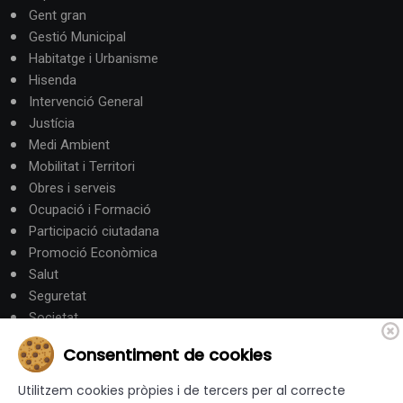
Gent gran
Gestió Municipal
Habitatge i Urbanisme
Hisenda
Intervenció General
Justícia
Medi Ambient
Mobilitat i Territori
Obres i serveis
Ocupació i Formació
Participació ciutadana
Promoció Econòmica
Salut
Seguretat
Societat
Turisme
Consentiment de cookies
Altres Canals
Utilitzem cookies pròpies i de tercers per al correcte