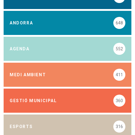
ANDORRA
648
AGENDA
552
MEDI AMBIENT
411
GESTIÓ MUNICIPAL
360
ESPORTS
316