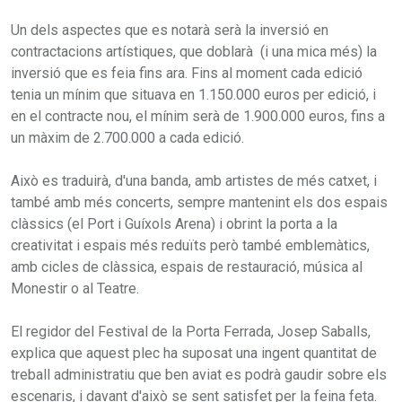
Un dels aspectes que es notarà serà la inversió en
contractacions artístiques, que doblarà (i una mica més) la
inversió que es feia fins ara. Fins al moment cada edició
tenia un mínim que situava en 1.150.000 euros per edició, i
en el contracte nou, el mínim serà de 1.900.000 euros, fins a
un màxim de 2.700.000 a cada edició.
Això es traduirà, d'una banda, amb artistes de més catxet, i
també amb més concerts, sempre mantenint els dos espais
clàssics (el Port i Guíxols Arena) i obrint la porta a la
creativitat i espais més reduïts però també emblemàtics,
amb cicles de clàssica, espais de restauració, música al
Monestir o al Teatre.
El regidor del Festival de la Porta Ferrada, Josep Saballs,
explica que aquest plec ha suposat una ingent quantitat de
treball administratiu que ben aviat es podrà gaudir sobre els
escenaris, i davant d'això se sent satisfet per la feina feta.