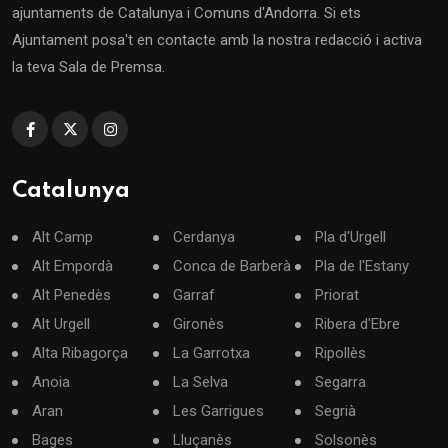
ajuntaments de Catalunya i Comuns d'Andorra. Si ets
Ajuntament posa't en contacte amb la nostra redacció i activa
la teva Sala de Premsa.
Catalunya
Alt Camp
Cerdanya
Pla d'Urgell
Alt Empordà
Conca de Barberà
Pla de l'Estany
Alt Penedès
Garraf
Priorat
Alt Urgell
Gironès
Ribera d'Ebre
Alta Ribagorça
La Garrotxa
Ripollès
Anoia
La Selva
Segarra
Aran
Les Garrigues
Segrià
Bages
Lluçanès
Solsonès