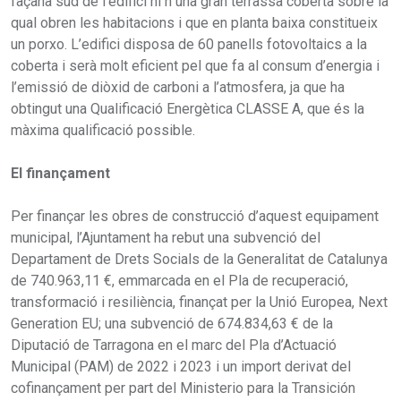
façana sud de l’edifici hi h una gran terrassa coberta sobre la
qual obren les habitacions i que en planta baixa constitueix
un porxo. L’edifici disposa de 60 panells fotovoltaics a la
coberta i serà molt eficient pel que fa al consum d’energia i
l’emissió de diòxid de carboni a l’atmosfera, ja que ha
obtingut una Qualificació Energètica CLASSE A, que és la
màxima qualificació possible.
El finançament
Per finançar les obres de construcció d’aquest equipament
municipal, l’Ajuntament ha rebut una subvenció del
Departament de Drets Socials de la Generalitat de Catalunya
de 740.963,11 €, emmarcada en el Pla de recuperació,
transformació i resiliència, finançat per la Unió Europea, Next
Generation EU; una subvenció de 674.834,63 € de la
Diputació de Tarragona en el marc del Pla d’Actuació
Municipal (PAM) de 2022 i 2023 i un import derivat del
cofinançament per part del Ministerio para la Transición