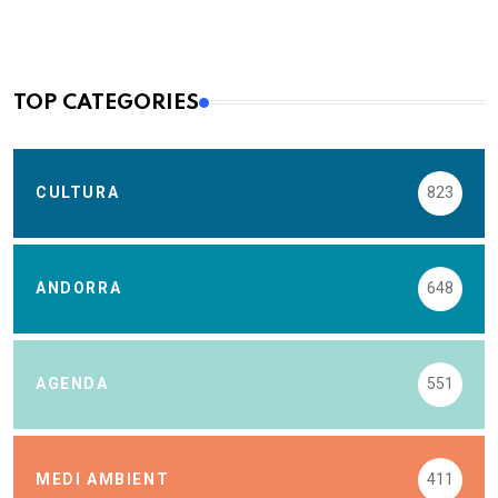
TOP CATEGORIES
CULTURA
823
ANDORRA
648
AGENDA
551
MEDI AMBIENT
411