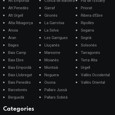
Alt Empordà
Conca de Barberà
Pla de l'Estany
Alt Penedès
Garraf
Priorat
Alt Urgell
Gironès
Ribera d'Ebre
Alta Ribagorça
La Garrotxa
Ripollès
Anoia
La Selva
Segarra
Aran
Les Garrigues
Segrià
Bages
Lluçanès
Solsonès
Baix Camp
Maresme
Tarragonès
Baix Ebre
Moianès
Terra Alta
Baix Empordà
Montsià
Urgell
Baix Llobregat
Noguera
Vallès Occidental
Baix Penedès
Osona
Vallès Oriental
Barcelonès
Pallars Jussà
Berguedà
Pallars Sobirà
Categories