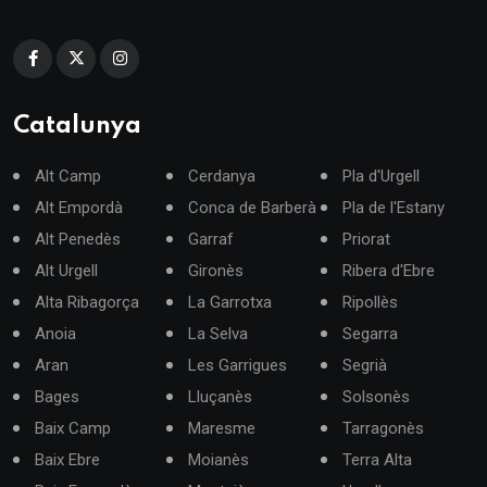
Catalunya
Alt Camp
Cerdanya
Pla d'Urgell
Alt Empordà
Conca de Barberà
Pla de l'Estany
Alt Penedès
Garraf
Priorat
Alt Urgell
Gironès
Ribera d'Ebre
Alta Ribagorça
La Garrotxa
Ripollès
Anoia
La Selva
Segarra
Aran
Les Garrigues
Segrià
Bages
Lluçanès
Solsonès
Baix Camp
Maresme
Tarragonès
Baix Ebre
Moianès
Terra Alta