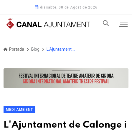
dissabte, 08 de Agost de 2026
Portada
Blog
L'Ajuntament de Calonge i Sant Antoni adquireix quatre furgonetes elèctriques noves per a la Unitat d'Espai Públic
MEDI AMBIENT
L'Ajuntament de Calonge i