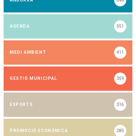
ANDORRA
648
AGENDA
551
MEDI AMBIENT
411
GESTIÓ MUNICIPAL
359
ESPORTS
316
PROMOCIÓ ECONÒMICA
285