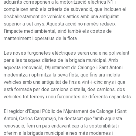
adquirits corresponen a la motorització elèctrica N1 i
compleixen amb els criteris de subvenció, que inclouen el
desballestament de vehicles antics amb una antiguitat
superior a set anys. Aquesta acció no només redueix
l'impacte mediambiental, sinó també els costos de
manteniment i operatius de la flota.
Les noves furgonetes elèctriques seran una eina polivalent
per a les tasques diàries de la brigada municipal. Amb
aquesta renovació, l'Ajuntament de Calonge i Sant Antoni
modernitza i optimitza la seva flota, que fins ara incloïa
vehicles amb una antiguitat de fins a vint-i-cinc anys i que
està formada per dos camions cistella, dos camions, dos
vehicles tot terreny i nou furgonetes de diferents capacitats.
El regidor d'Espai Públic de l’Ajuntament de Calonge i Sant
Antoni, Carlos Campmajó, ha destacat que "amb aquesta
renovació, fem un pas endavant cap a la sostenibilitat i
oferim a la brigada municipal eines més modernes i