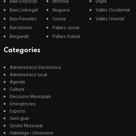
Baix Empordà
Montsià
Urgell
Baix Llobregat
Noguera
Vallès Occidental
Baix Penedès
Osona
Vallès Oriental
Barcelonès
Pallars Jussà
Berguedà
Pallars Sobirà
Categories
Administració Electrònica
Administracó local
Agenda
Cultura
Eleccions Municipals
Emergències
Esports
Gent gran
Gestió Municipal
Habitatge i Urbanisme