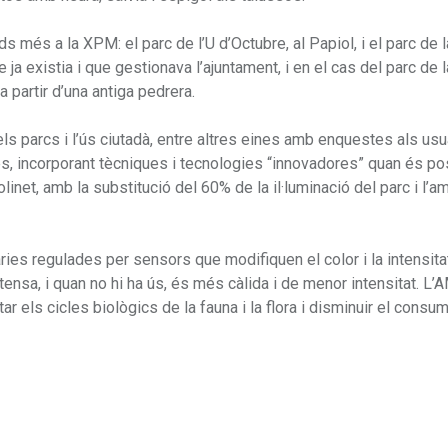
més a la XPM: el parc de l’U d’Octubre, al Papiol, i el parc de l
 ja existia i que gestionava l’ajuntament, i en el cas del parc de 
 partir d’una antiga pedrera.
 parcs i l’ús ciutadà, entre altres eines amb enquestes als usua
s, incorporant tècniques i tecnologies “innovadores” quan és po
inet, amb la substitució del 60% de la il·luminació del parc i l’a
àries regulades per sensors que modifiquen el color i la intensita
ensa, i quan no hi ha ús, és més càlida i de menor intensitat. L
 els cicles biològics de la fauna i la flora i disminuir el consum 