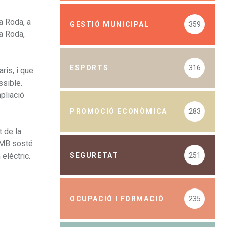
a Roda, a
GESTIÓ MUNICIPAL
359
la Roda,
ESPORTS
316
ris, i que
ssible.
mpliació
PROMOCIÓ ECONÒMICA
283
t de la
’AMB sosté
SEGURETAT
251
elèctric.
OCUPACIÓ I FORMACIÓ
235