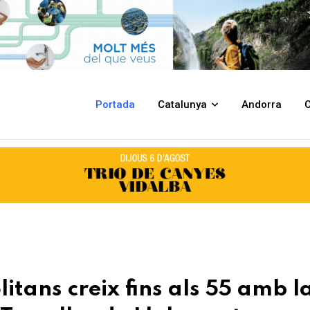
s 55 amb la incorporació de Can Coll a Torrelles de Llobregat
Portada
Catalunya
Andorra
C
tans creix fins als 55 amb l