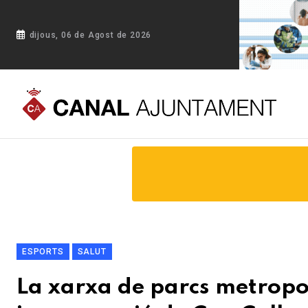
dijous, 06 de Agost de 2026
Portada
Blog
La xarxa de parcs metropolitans creix fins al
ESPORTS
SALUT
La xarxa de parcs metropoli