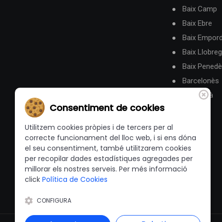
Baix Camp
Baix Ebre
Baix Empor
Baix Llobreg
Baix Pened
Barcelonès
Berguedà
Consentiment de cookies
Utilitzem cookies pròpies i de tercers per al
correcte funcionament del lloc web, i si ens dóna
el seu consentiment, també utilitzarem cookies
per recopilar dades estadístiques agregades per
millorar els nostres serveis. Per més informació
click
Política de Cookies
CONFIGURA