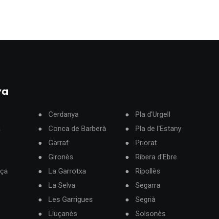
ya
Cerdanya
Pla d'Urgell
à
Conca de Barberà
Pla de l'Estany
Garraf
Priorat
Gironès
Ribera d'Ebre
rça
La Garrotxa
Ripollès
La Selva
Segarra
Les Garrigues
Segrià
Lluçanès
Solsonès