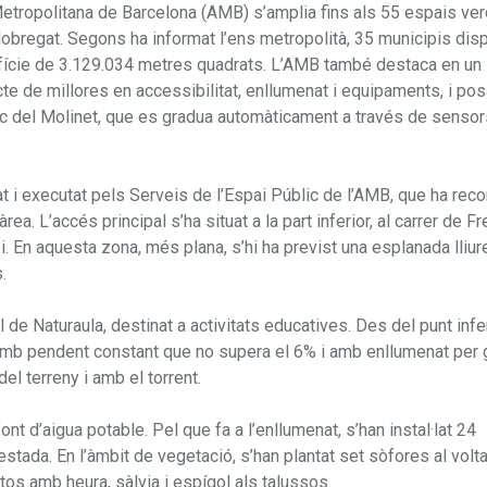
etropolitana de Barcelona (AMB) s’amplia fins als 55 espais ve
Llobregat. Segons ha informat l’ens metropolità, 35 municipis di
fície de 3.129.034 metres quadrats. L’AMB també destaca en un
te de millores en accessibilitat, enllumenat i equipaments, i po
rc del Molinet, que es gradua automàticament a través de sensor
 i executat pels Serveis de l’Espai Públic de l’AMB, que ha recon
ea. L’accés principal s’ha situat a la part inferior, al carrer de F
pi. En aquesta zona, més plana, s’hi ha previst una esplanada lliu
.
l de Naturaula, destinat a activitats educatives. Des del punt infe
amb pendent constant que no supera el 6% i amb enllumenat per g
el terreny i amb el torrent.
t d’aigua potable. Pel que fa a l’enllumenat, s’han instal·lat 24
estada. En l’àmbit de vegetació, s’han plantat set sòfores al volta
stos amb heura, sàlvia i espígol als talussos.