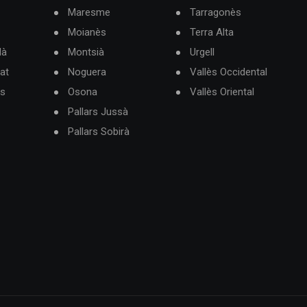
Maresme
Tarragonès
Moianès
Terra Alta
dà
Montsià
Urgell
at
Noguera
Vallès Occidental
ès
Osona
Vallès Oriental
Pallars Jussà
Pallars Sobirà