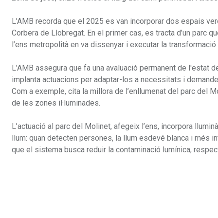
L’AMB recorda que el 2025 es van incorporar dos espais verds 
Corbera de Llobregat. En el primer cas, es tracta d’un parc que
l’ens metropolità en va dissenyar i executar la transformació a
L’AMB assegura que fa una avaluació permanent de l'estat dels
implanta actuacions per adaptar-los a necessitats i demande
Com a exemple, cita la millora de l’enllumenat del parc del Mol
de les zones il·luminades.
L’actuació al parc del Molinet, afegeix l’ens, incorpora llumin
llum: quan detecten persones, la llum esdevé blanca i més int
que el sistema busca reduir la contaminació lumínica, respectar