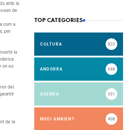
rds amb la
sposen de
TOP CATEGORIES
sa com a
s, per
CULTURA
823
vertit la
rederica
re on es
ANDORRA
648
rior del
arantir
AGENDA
551
MEDI AMBIENT
408
nt de la