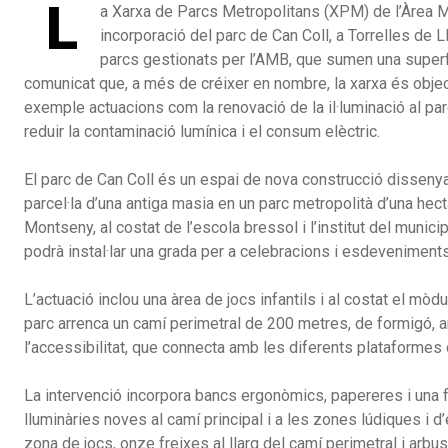
L
a Xarxa de Parcs Metropolitans (XPM) de l’Àrea M
incorporació del parc de Can Coll, a Torrelles de 
parcs gestionats per l’AMB, que sumen una super
comunicat que, a més de créixer en nombre, la xarxa és objec
exemple actuacions com la renovació de la il·luminació al pa
reduir la contaminació lumínica i el consum elèctric.
El parc de Can Coll és un espai de nova construcció dissenyat
parcel·la d’una antiga masia en un parc metropolità d’una hectàr
Montseny, al costat de l’escola bressol i l’institut del munici
podrà instal·lar una grada per a celebracions i esdeveniments
L’actuació inclou una àrea de jocs infantils i al costat el mòdu
parc arrenca un camí perimetral de 200 metres, de formigó, 
l’accessibilitat, que connecta amb les diferents plataformes d
La intervenció incorpora bancs ergonòmics, papereres i una fon
lluminàries noves al camí principal i a les zones lúdiques i d’
zona de jocs, onze freixes al llarg del camí perimetral i arbu