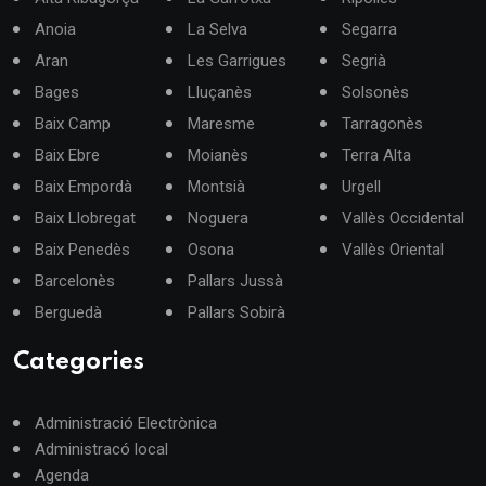
Anoia
La Selva
Segarra
Aran
Les Garrigues
Segrià
Bages
Lluçanès
Solsonès
Baix Camp
Maresme
Tarragonès
Baix Ebre
Moianès
Terra Alta
Baix Empordà
Montsià
Urgell
Baix Llobregat
Noguera
Vallès Occidental
Baix Penedès
Osona
Vallès Oriental
Barcelonès
Pallars Jussà
Berguedà
Pallars Sobirà
Categories
Administració Electrònica
Administracó local
Agenda