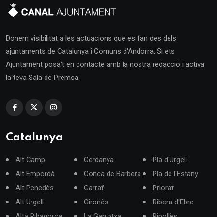
Donem visibilitat a les actuacions que es fan des dels
ajuntaments de Catalunya i Comuns d'Andorra. Si ets
Ajuntament posa't en contacte amb la nostra redacció i activa
la teva Sala de Premsa.
Catalunya
Alt Camp
Cerdanya
Pla d'Urgell
Alt Empordà
Conca de Barberà
Pla de l'Estany
Alt Penedès
Garraf
Priorat
Alt Urgell
Gironès
Ribera d'Ebre
Alta Ribagorça
La Garrotxa
Ripollès