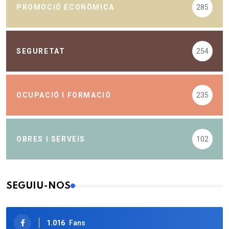
PROMOCIÓ ECONÒMICA
285
SEGURETAT
254
OCUPACIÓ I FORMACIÓ
235
OBRES I SERVEIS
102
SEGUIU-NOS
1.016
Fans