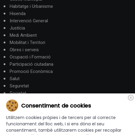
Habitatge i Urbanisme
Hisenda
Intervenció General
Justícia
Medi Ambient
Mobilitat i Territori
Obres i serveis
Ocupació i Formació
Participació ciutadana
Promoció Econòmica
Salut
Seguretat
Societat
Turisme
Consentiment de cookies
Altres Canals
Utilitzem cookies pròpies i de tercers per al correcte
funcionament del lloc web, i si ens dóna el seu
consentiment, també utilitzarem cookies per recopilar
canalandorra.ad