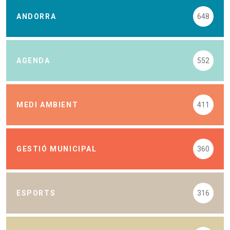
ANDORRA
648
AGENDA
552
MEDI AMBIENT
411
GESTIÓ MUNICIPAL
360
ESPORTS
316