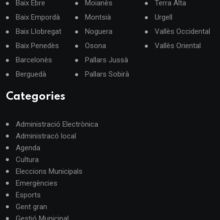
Baix Ebre
Moianès
Terra Alta
Baix Empordà
Montsià
Urgell
Baix Llobregat
Noguera
Vallès Occidental
Baix Penedès
Osona
Vallès Oriental
Barcelonès
Pallars Jussà
Berguedà
Pallars Sobirà
Categories
Administració Electrònica
Administracó local
Agenda
Cultura
Eleccions Municipals
Emergències
Esports
Gent gran
Gestió Municipal