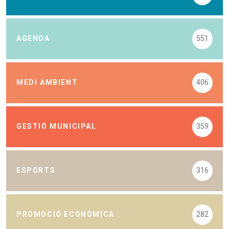
AGENDA
551
MEDI AMBIENT
406
GESTIÓ MUNICIPAL
359
ESPORTS
316
PROMOCIÓ ECONÒMICA
282