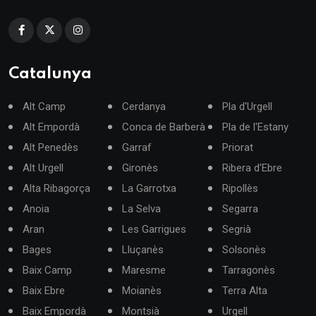
Catalunya
Alt Camp
Cerdanya
Pla d'Urgell
Alt Empordà
Conca de Barberà
Pla de l'Estany
Alt Penedès
Garraf
Priorat
Alt Urgell
Gironès
Ribera d'Ebre
Alta Ribagorça
La Garrotxa
Ripollès
Anoia
La Selva
Segarra
Aran
Les Garrigues
Segrià
Bages
Lluçanès
Solsonès
Baix Camp
Maresme
Tarragonès
Baix Ebre
Moianès
Terra Alta
Baix Empordà
Montsià
Urgell