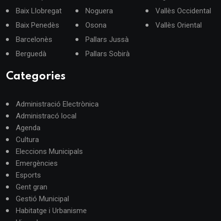
Baix Llobregat
Noguera
Vallès Occidental
Baix Penedès
Osona
Vallès Oriental
Barcelonès
Pallars Jussà
Berguedà
Pallars Sobirà
Categories
Administració Electrònica
Administracó local
Agenda
Cultura
Eleccions Municipals
Emergències
Esports
Gent gran
Gestió Municipal
Habitatge i Urbanisme