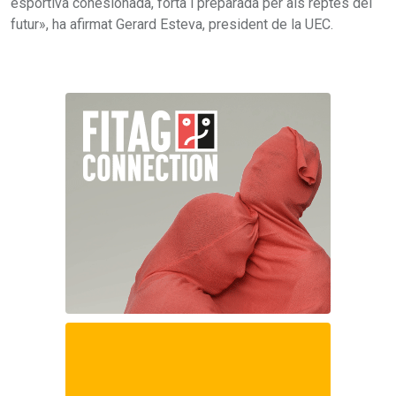
esportiva cohesionada, forta i preparada per als reptes del
futur», ha afirmat Gerard Esteva, president de la UEC.