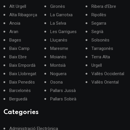
Alt Urgell
Gironès
Ribera d'Ebre
Alta Ribagorça
La Garrotxa
Ripollès
Anoia
La Selva
Segarra
Aran
Les Garrigues
Segrià
Bages
Lluçanès
Solsonès
Baix Camp
Maresme
Tarragonès
Baix Ebre
Moianès
Terra Alta
Baix Empordà
Montsià
Urgell
Baix Llobregat
Noguera
Vallès Occidental
Baix Penedès
Osona
Vallès Oriental
Barcelonès
Pallars Jussà
Berguedà
Pallars Sobirà
Categories
Administració Electrònica