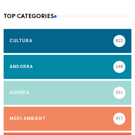
TOP CATEGORIES
CULTURA
823
ANDORRA
648
AGENDA
551
MEDI AMBIENT
411