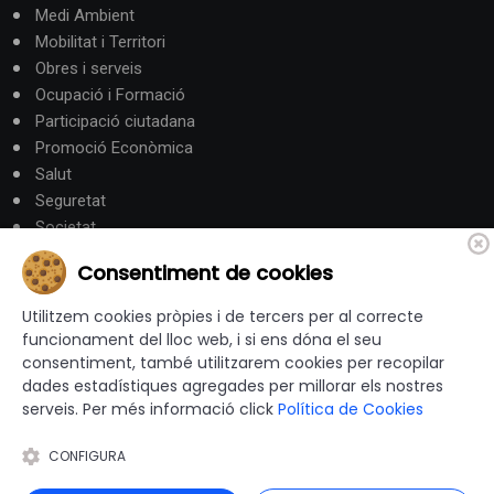
Medi Ambient
Mobilitat i Territori
Obres i serveis
Ocupació i Formació
Participació ciutadana
Promoció Econòmica
Salut
Seguretat
Societat
Turisme
Consentiment de cookies
Altres Canals
Utilitzem cookies pròpies i de tercers per al correcte
funcionament del lloc web, i si ens dóna el seu
consentiment, també utilitzarem cookies per recopilar
canalandorra.ad
dades estadístiques agregades per millorar els nostres
serveis. Per més informació click
Política de Cookies
CONFIGURA
© 2012-2026 Ajuntaments de Catalunya - Tots els drets