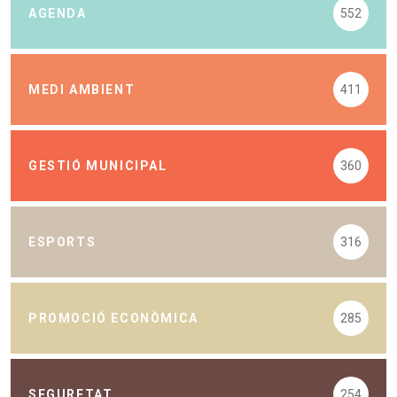
AGENDA
552
MEDI AMBIENT
411
GESTIÓ MUNICIPAL
360
ESPORTS
316
PROMOCIÓ ECONÒMICA
285
SEGURETAT
254