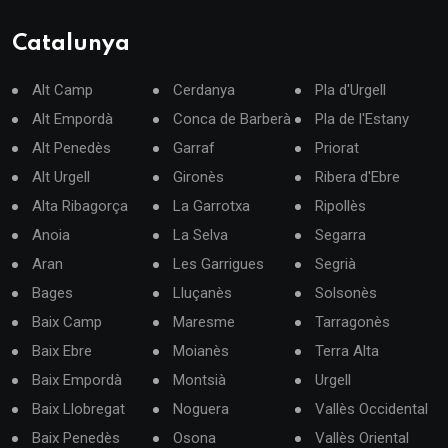
Catalunya
Alt Camp
Cerdanya
Pla d'Urgell
Alt Empordà
Conca de Barberà
Pla de l'Estany
Alt Penedès
Garraf
Priorat
Alt Urgell
Gironès
Ribera d'Ebre
Alta Ribagorça
La Garrotxa
Ripollès
Anoia
La Selva
Segarra
Aran
Les Garrigues
Segrià
Bages
Lluçanès
Solsonès
Baix Camp
Maresme
Tarragonès
Baix Ebre
Moianès
Terra Alta
Baix Empordà
Montsià
Urgell
Baix Llobregat
Noguera
Vallès Occidental
Baix Penedès
Osona
Vallès Oriental