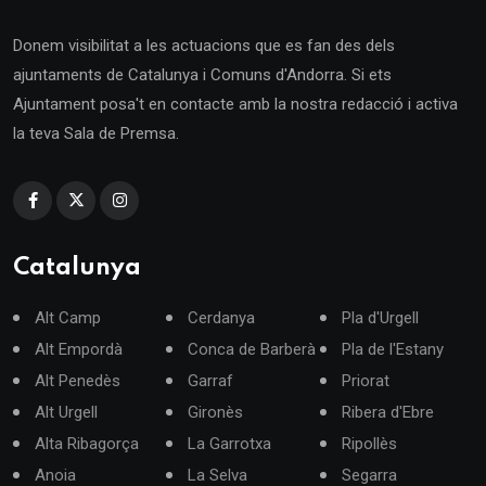
Donem visibilitat a les actuacions que es fan des dels
ajuntaments de Catalunya i Comuns d'Andorra. Si ets
Ajuntament posa't en contacte amb la nostra redacció i activa
la teva Sala de Premsa.
Catalunya
Alt Camp
Cerdanya
Pla d'Urgell
Alt Empordà
Conca de Barberà
Pla de l'Estany
Alt Penedès
Garraf
Priorat
Alt Urgell
Gironès
Ribera d'Ebre
Alta Ribagorça
La Garrotxa
Ripollès
Anoia
La Selva
Segarra