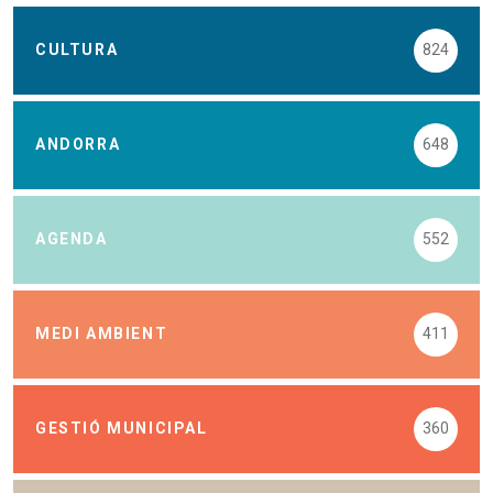
CULTURA
824
ANDORRA
648
AGENDA
552
MEDI AMBIENT
411
GESTIÓ MUNICIPAL
360