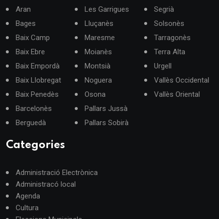
Aran
Les Garrigues
Segrià
Bages
Lluçanès
Solsonès
Baix Camp
Maresme
Tarragonès
Baix Ebre
Moianès
Terra Alta
Baix Empordà
Montsià
Urgell
Baix Llobregat
Noguera
Vallès Occidental
Baix Penedès
Osona
Vallès Oriental
Barcelonès
Pallars Jussà
Berguedà
Pallars Sobirà
Categories
Administració Electrònica
Administracó local
Agenda
Cultura