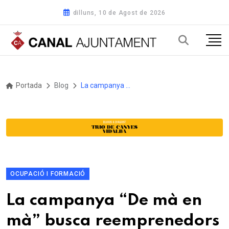
dilluns, 10 de Agost de 2026
Portada
Blog
La campanya “De mà en mà” busca reemprenedors per a la històrica merceria solsonina Ca l’Anita
OCUPACIÓ I FORMACIÓ
La campanya “De mà en
mà” busca reemprenedors