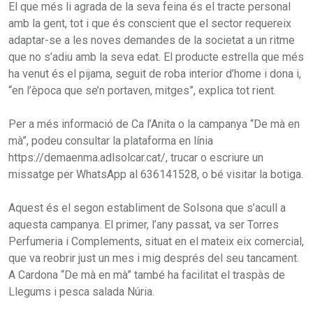
El que més li agrada de la seva feina és el tracte personal
amb la gent, tot i que és conscient que el sector requereix
adaptar-se a les noves demandes de la societat a un ritme
que no s’adiu amb la seva edat. El producte estrella que més
ha venut és el pijama, seguit de roba interior d’home i dona i,
“en l’època que se’n portaven, mitges”, explica tot rient.
Per a més informació de Ca l’Anita o la campanya “De mà en
mà”, podeu consultar la plataforma en línia
https://demaenma.adlsolcar.cat/, trucar o escriure un
missatge per WhatsApp al 636141528, o bé visitar la botiga.
Aquest és el segon establiment de Solsona que s’acull a
aquesta campanya. El primer, l’any passat, va ser Torres
Perfumeria i Complements, situat en el mateix eix comercial,
que va reobrir just un mes i mig després del seu tancament.
A Cardona “De mà en mà” també ha facilitat el traspàs de
Llegums i pesca salada Núria.