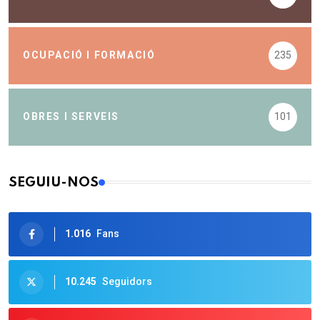
OCUPACIÓ I FORMACIÓ
235
OBRES I SERVEIS
101
SEGUIU-NOS
1.016
Fans
10.245
Seguidors