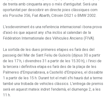
de trenta amb cinquanta anys o més d'antiguitat. Serà una
oportunitat per descobrir en directe joies clàssiques com
els Porsche 356, Fiat Abarth, Citroën DS21 o BMW 2002.
L'esdeveniment és una referència internacional i bona prova
d'això és que aquest any s'ha inclòs al calendari de la
Fédération Internationale des Véhicules Anciens (FIVA).
La sortida de les dues primeres etapes es farà des del
passeig del Mar de Sant Feliu de Guíxols (dijous 30 a partir
de les 17 h, i divendres 31 a partir de les 15.30 h), i l'inici de
la tercera i definitiva etapa es farà des de la plaça de les
Palmeres d'Empuriabrava, a Castelló d'Empúries, el dissabte
1 a partir de les 15 h. Durant tot el matí s'hi haurà dut a terme
també una trobada de vehicles clàssics. L'entrega de premis
serà en aquest mateix indret l'endemà, el diumenge 2, a les
11 h.