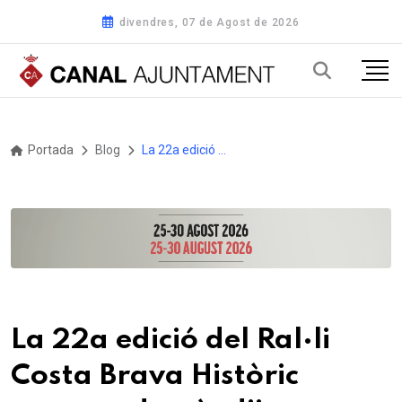
divendres, 07 de Agost de 2026
Portada
Blog
La 22a edició del Ral·li Costa Brava Històric arrenca demà, dijous, a Sant Feliu de Guíxols, amb 126 equips inscrits
La 22a edició del Ral·li
Costa Brava Històric