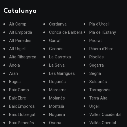
Catalunya
Alt Camp
Cerdanya
Pla d'Urgell
Alt Empordà
Conca de Barberà
Pla de l'Estany
Alt Penedès
Garraf
Priorat
Alt Urgell
Gironès
Ribera d'Ebre
Alta Ribagorça
La Garrotxa
Ripollès
Anoia
La Selva
Segarra
Aran
Les Garrigues
Segrià
Bages
Lluçanès
Solsonès
Baix Camp
Maresme
Tarragonès
Baix Ebre
Moianès
Terra Alta
Baix Empordà
Montsià
Urgell
Baix Llobregat
Noguera
Vallès Occidental
Baix Penedès
Osona
Vallès Oriental