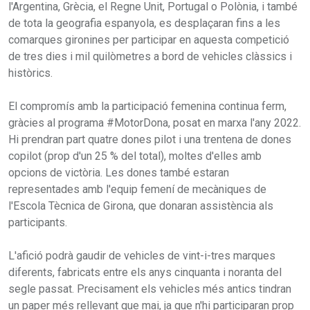
l'Argentina, Grècia, el Regne Unit, Portugal o Polònia, i també
de tota la geografia espanyola, es desplaçaran fins a les
comarques gironines per participar en aquesta competició
de tres dies i mil quilòmetres a bord de vehicles clàssics i
històrics.
El compromís amb la participació femenina continua ferm,
gràcies al programa #MotorDona, posat en marxa l'any 2022.
Hi prendran part quatre dones pilot i una trentena de dones
copilot (prop d'un 25 % del total), moltes d'elles amb
opcions de victòria. Les dones també estaran
representades amb l'equip femení de mecàniques de
l'Escola Tècnica de Girona, que donaran assistència als
participants.
L'afició podrà gaudir de vehicles de vint-i-tres marques
diferents, fabricats entre els anys cinquanta i noranta del
segle passat. Precisament els vehicles més antics tindran
un paper més rellevant que mai, ja que n'hi participaran prop