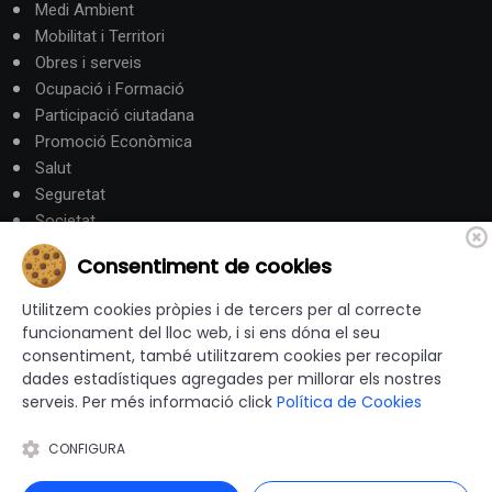
Medi Ambient
Mobilitat i Territori
Obres i serveis
Ocupació i Formació
Participació ciutadana
Promoció Econòmica
Salut
Seguretat
Societat
Turisme
Consentiment de cookies
Altres Canals
Utilitzem cookies pròpies i de tercers per al correcte
funcionament del lloc web, i si ens dóna el seu
consentiment, també utilitzarem cookies per recopilar
canalandorra.ad
dades estadístiques agregades per millorar els nostres
serveis. Per més informació click
Política de Cookies
CONFIGURA
© 2012-2026 Ajuntaments de Catalunya - Tots els drets
reservats |
Avís Legal
|
Política de privacitat
|