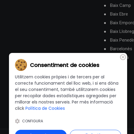
Baix Camp
Baix Ebre
Baix Empor
Baix Llobreg
Baix Pened
Barcelonès
Berguedà
Consentiment de cookies
Utilitzem cookies pròpies i de tercers per al
correcte funcionament del lloc web, i si ens dóna
el seu consentiment, també utilitzarem cookies
per recopilar dades estadístiques agregades per
millorar els nostres serveis. Per més informació
click
Política de Cookies
CONFIGURA