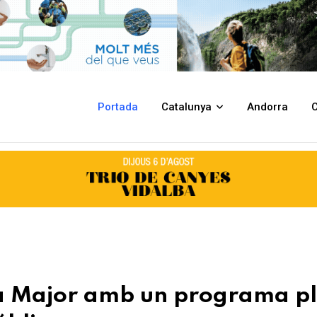
grama ple d'activitats per a tots els públics
Portada
Catalunya
Andorra
C
ta Major amb un programa p