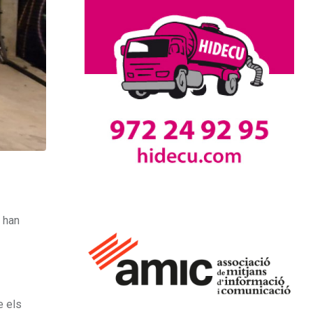
s han
e els