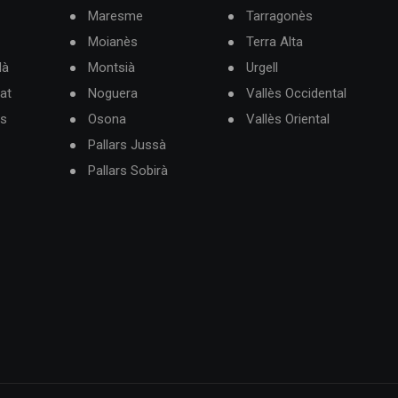
Maresme
Tarragonès
Moianès
Terra Alta
dà
Montsià
Urgell
at
Noguera
Vallès Occidental
ès
Osona
Vallès Oriental
Pallars Jussà
Pallars Sobirà