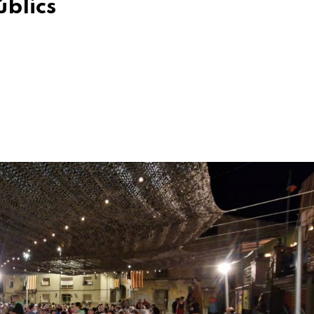
úblics