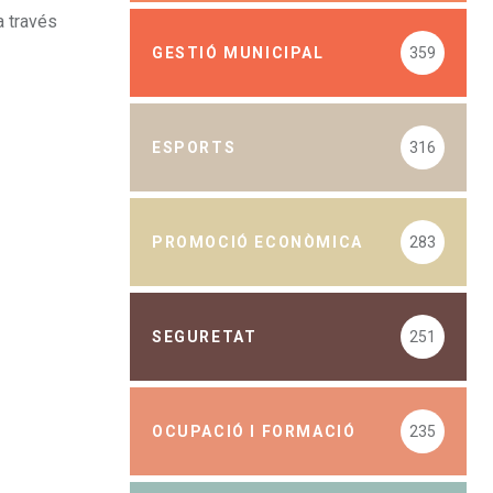
a través
GESTIÓ MUNICIPAL
359
ESPORTS
316
PROMOCIÓ ECONÒMICA
283
SEGURETAT
251
OCUPACIÓ I FORMACIÓ
235