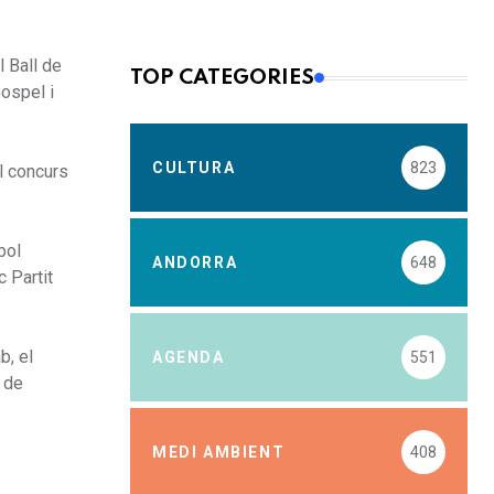
 Ball de
TOP CATEGORIES
Gospel i
CULTURA
823
l concurs
bol
ANDORRA
648
c Partit
b, el
AGENDA
551
4 de
MEDI AMBIENT
408