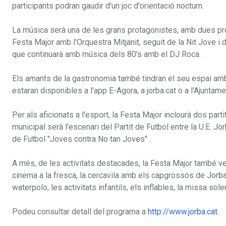
participants podran gaudir d'un joc d'orientació nocturn.
La música serà una de les grans protagonistes, amb dues pro
Festa Major amb l'Orquestra Mitjanit, seguit de la Nit Jove i d
que continuarà amb música dels 80’s amb el DJ Roca.
Els amants de la gastronomia també tindran el seu espai amb
estaran disponibles a l'app E-Agora, a jorba.cat o a l'Ajuntame
Per als aficionats a l'esport, la Festa Major inclourà dos par
municipal serà l'escenari del Partit de Futbol entre la U.E. Jor
de Futbol "Joves contra No tan Joves" .
A més, de les activitats destacades, la Festa Major també ve 
cinema a la fresca, la cercavila amb els capgrossos de Jorba i
waterpolo, les activitats infantils, els inflables, la missa sol
Podeu consultar detall del programa a
http://www.jorba.cat
.