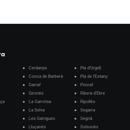
ya
Cerdanya
Pla d'Urgell
à
Conca de Barberà
Pla de l'Estany
Garraf
Priorat
Gironès
Ribera d'Ebre
rça
La Garrotxa
Ripollès
La Selva
Segarra
Les Garrigues
Segrià
Lluçanès
Solsonès