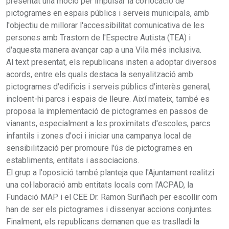
presentat una moció per impulsar la col·locació de
pictogrames en espais públics i serveis municipals, amb
l'objectiu de millorar l'accessibilitat comunicativa de les
persones amb Trastorn de l'Espectre Autista (TEA) i
d'aquesta manera avançar cap a una Vila més inclusiva.
Al text presentat, els republicans insten a adoptar diversos
acords, entre els quals destaca la senyalització amb
pictogrames d'edificis i serveis públics d'interès general,
incloent-hi parcs i espais de lleure. Així mateix, també es
proposa la implementació de pictogrames en passos de
vianants, especialment a les proximitats d'escoles, parcs
infantils i zones d'oci i iniciar una campanya local de
sensibilització per promoure l'ús de pictogrames en
establiments, entitats i associacions.
El grup a l'oposició també planteja que l'Ajuntament realitzi
una col·laboració amb entitats locals com l'ACPAD, la
Fundació MAP i el CEE Dr. Ramon Suriñach per escollir com
han de ser els pictogrames i dissenyar accions conjuntes.
Finalment, els republicans demanen que es traslladi la