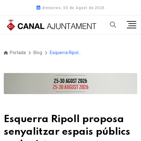
dimecres, 05 de Agost de 2026
Portada
Blog
Esquerra Ripoll proposa senyalitzar espais públics amb pictogrames per afavorir la inclusió de persones amb autisme
Esquerra Ripoll proposa
senyalitzar espais públics