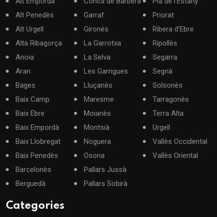
Alt Empordà
Conca de Barberà
Pla de l'Estany
Alt Penedès
Garraf
Priorat
Alt Urgell
Gironès
Ribera d'Ebre
Alta Ribagorça
La Garrotxa
Ripollès
Anoia
La Selva
Segarra
Aran
Les Garrigues
Segrià
Bages
Lluçanès
Solsonès
Baix Camp
Maresme
Tarragonès
Baix Ebre
Moianès
Terra Alta
Baix Empordà
Montsià
Urgell
Baix Llobregat
Noguera
Vallès Occidental
Baix Penedès
Osona
Vallès Oriental
Barcelonès
Pallars Jussà
Berguedà
Pallars Sobirà
Categories