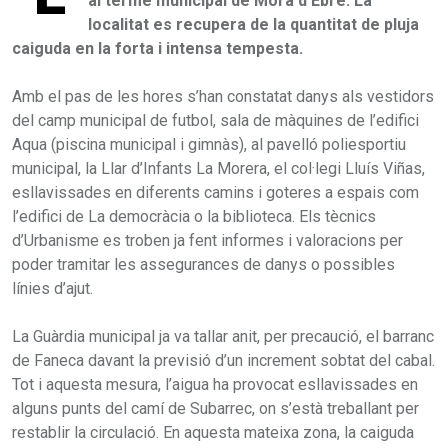
al terme municipal de Móra d’Ebre. La
localitat es recupera de la quantitat de pluja
caiguda en la forta i intensa tempesta.
Amb el pas de les hores s’han constatat danys als vestidors
del camp municipal de futbol, sala de màquines de l’edifici
Aqua (piscina municipal i gimnàs), al pavelló poliesportiu
municipal, la Llar d’Infants La Morera, el col·legi Lluís Viñas,
esllavissades en diferents camins i goteres a espais com
l’edifici de La democràcia o la biblioteca. Els tècnics
d’Urbanisme es troben ja fent informes i valoracions per
poder tramitar les assegurances de danys o possibles
línies d’ajut.
La Guàrdia municipal ja va tallar anit, per precaució, el barranc
de Faneca davant la previsió d’un increment sobtat del cabal.
Tot i aquesta mesura, l’aigua ha provocat esllavissades en
alguns punts del camí de Subarrec, on s’està treballant per
restablir la circulació. En aquesta mateixa zona, la caiguda