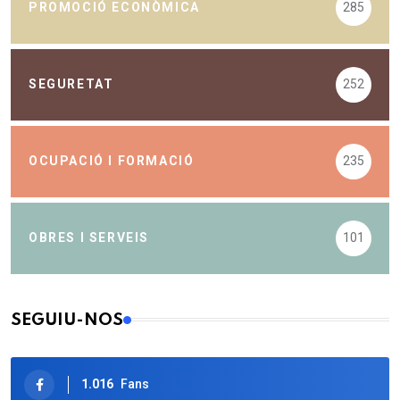
PROMOCIÓ ECONÒMICA
285
SEGURETAT
252
OCUPACIÓ I FORMACIÓ
235
OBRES I SERVEIS
101
SEGUIU-NOS
1.016
Fans