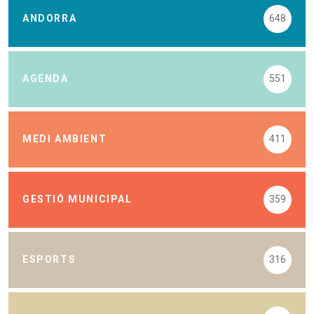
ANDORRA
648
AGENDA
551
MEDI AMBIENT
411
GESTIÓ MUNICIPAL
359
ESPORTS
316