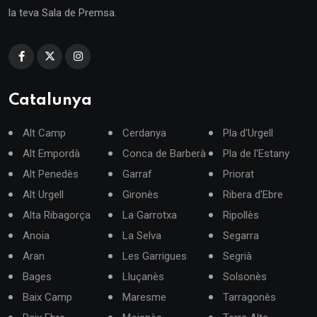
la teva Sala de Premsa.
Catalunya
Alt Camp
Cerdanya
Pla d'Urgell
Alt Empordà
Conca de Barberà
Pla de l'Estany
Alt Penedès
Garraf
Priorat
Alt Urgell
Gironès
Ribera d'Ebre
Alta Ribagorça
La Garrotxa
Ripollès
Anoia
La Selva
Segarra
Aran
Les Garrigues
Segrià
Bages
Lluçanès
Solsonès
Baix Camp
Maresme
Tarragonès