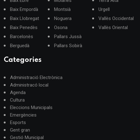
Baix Ebre
Moianès
Terra Alta
Baix Empordà
Montsià
Urgell
Baix Llobregat
Noguera
Vallès Occidental
Baix Penedès
Osona
Vallès Oriental
Barcelonès
Pallars Jussà
Berguedà
Pallars Sobirà
Categories
Administració Electrònica
Administracó local
Agenda
Cultura
Eleccions Municipals
Emergències
Esports
Gent gran
Gestió Municipal