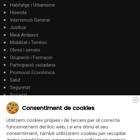
Habitatge i Urbanisme
Hisenda
Intervenció General
Justícia
Medi Ambient
Mobilitat i Territori
Obres i serveis
Ocupació i Formació
Participació ciutadana
Promoció Econòmica
Salut
Seguretat
Societat
Turisme
Consentiment de cookies
Altres Canals
Utilitzem cookies pròpies i de tercers per al correcte
funcionament del lloc web, i si ens dóna el seu
consentiment, també utilitzarem cookies per recopilar
canalandorra.ad