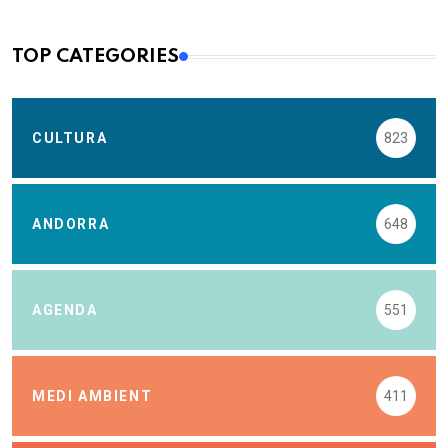
TOP CATEGORIES
CULTURA
823
ANDORRA
648
AGENDA
551
MEDI AMBIENT
411