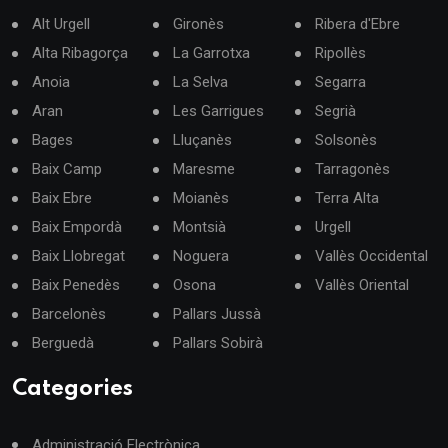
Alt Urgell
Gironès
Ribera d'Ebre
Alta Ribagorça
La Garrotxa
Ripollès
Anoia
La Selva
Segarra
Aran
Les Garrigues
Segrià
Bages
Lluçanès
Solsonès
Baix Camp
Maresme
Tarragonès
Baix Ebre
Moianès
Terra Alta
Baix Empordà
Montsià
Urgell
Baix Llobregat
Noguera
Vallès Occidental
Baix Penedès
Osona
Vallès Oriental
Barcelonès
Pallars Jussà
Berguedà
Pallars Sobirà
Categories
Administració Electrònica