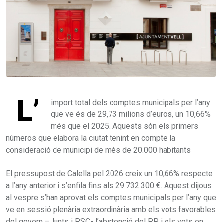
L’
import total dels comptes municipals per l’any
que ve és de 29,73 milions d’euros, un 10,66%
més que el 2025. Aquests són els primers
números que elabora la ciutat tenint en compte la
consideració de municipi de més de 20.000 habitants
El pressupost de Calella pel 2026 creix un 10,66% respecte
a l’any anterior i s’enfila fins als 29.732.300 €. Aquest dijous
al vespre s’han aprovat els comptes municipals per l’any que
ve en sessió plenària extraordinària amb els vots favorables
del govern –Junts i PSC- l’abstenció del PP i els vots en