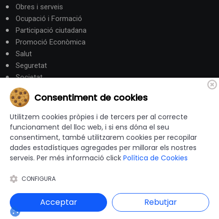
Obres i serveis
Ocupació i Formació
Participació ciutadana
Promoció Econòmica
Salut
Seguretat
Societat
Turisme
Consentiment de cookies
Altres Canals
Utilitzem cookies pròpies i de tercers per al correcte
funcionament del lloc web, i si ens dóna el seu
consentiment, també utilitzarem cookies per recopilar
canalandorra.ad
dades estadístiques agregades per millorar els nostres
serveis. Per més informació click
Política de Cookies
CONFIGURA
© 2012-2026 Ajuntaments de Catalunya - Tots els drets
reservats |
Avís Legal
|
Política de privacitat
|
Acceptar
Rebutjar
Política de Cookies
|
Accessibilitat
|