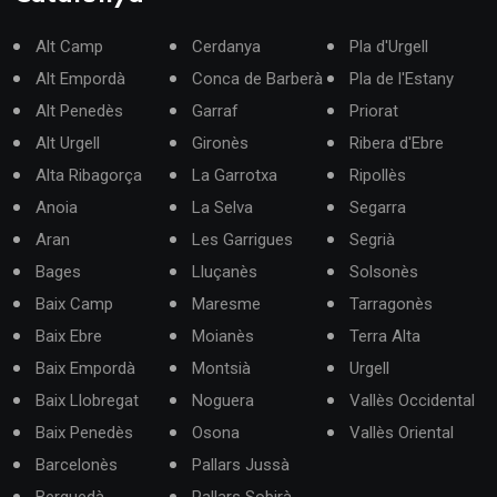
Alt Camp
Cerdanya
Pla d'Urgell
Alt Empordà
Conca de Barberà
Pla de l'Estany
Alt Penedès
Garraf
Priorat
Alt Urgell
Gironès
Ribera d'Ebre
Alta Ribagorça
La Garrotxa
Ripollès
Anoia
La Selva
Segarra
Aran
Les Garrigues
Segrià
Bages
Lluçanès
Solsonès
Baix Camp
Maresme
Tarragonès
Baix Ebre
Moianès
Terra Alta
Baix Empordà
Montsià
Urgell
Baix Llobregat
Noguera
Vallès Occidental
Baix Penedès
Osona
Vallès Oriental
Barcelonès
Pallars Jussà
Berguedà
Pallars Sobirà