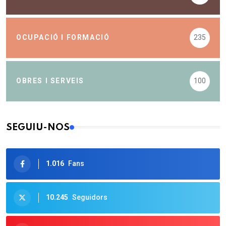
OCUPACIÓ I FORMACIÓ
235
OBRES I SERVEIS
100
SEGUIU-NOS
1.016
Fans
10.245
Seguidors