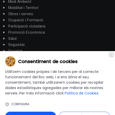
Medi Ambient
Mobilitat i Territori
Obres i serveis
Ocupació i Formació
Participació ciutadana
Promoció Econòmica
Salut
Seguretat
Societat
Turisme
Consentiment de cookies
Altres Canals
Utilitzem cookies pròpies i de tercers per al correcte
funcionament del lloc web, i si ens dóna el seu
consentiment, també utilitzarem cookies per recopilar
canalandorra.ad
dades estadístiques agregades per millorar els nostres
serveis. Per més informació click
Política de Cookies
CONFIGURA
© 2012-2026 Ajuntaments de Catalunya - Tots els drets
reservats |
Avís Legal
|
Política de privacitat
|