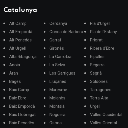
Catalunya
Alt Camp
Cerdanya
Pla d'Urgell
Alt Empordà
Conca de Barberà
Pla de l'Estany
Alt Penedès
Garraf
Priorat
Alt Urgell
Gironès
Ribera d'Ebre
Alta Ribagorça
La Garrotxa
Ripollès
Anoia
La Selva
Segarra
Aran
Les Garrigues
Segrià
Bages
Lluçanès
Solsonès
Baix Camp
Maresme
Tarragonès
Baix Ebre
Moianès
Terra Alta
Baix Empordà
Montsià
Urgell
Baix Llobregat
Noguera
Vallès Occidental
Baix Penedès
Osona
Vallès Oriental