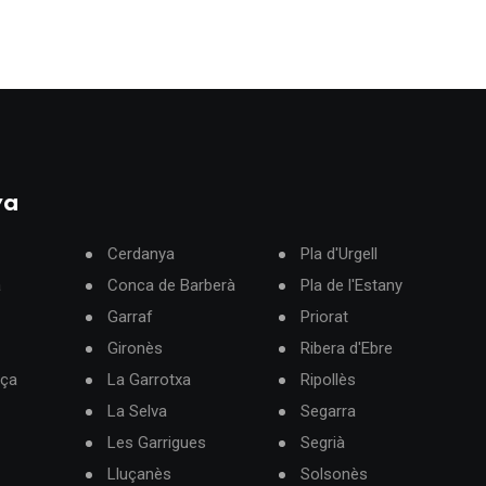
ya
Cerdanya
Pla d'Urgell
à
Conca de Barberà
Pla de l'Estany
Garraf
Priorat
Gironès
Ribera d'Ebre
rça
La Garrotxa
Ripollès
La Selva
Segarra
Les Garrigues
Segrià
Lluçanès
Solsonès