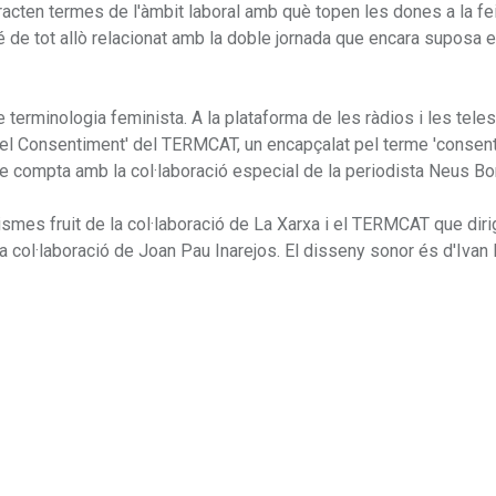
racten termes de l'àmbit laboral amb què topen les dones a la fe
mbé de tot allò relacionat amb la doble jornada que encara suposa el
terminologia feminista. A la plataforma de les ràdios i les teles
del Consentiment' del TERMCAT, un encapçalat pel terme 'consent
 i que compta amb la col·laboració especial de la periodista Neus Bo
ismes fruit de la col·laboració de La Xarxa i el TERMCAT que dir
col·laboració de Joan Pau Inarejos. El disseny sonor és d'Ivan