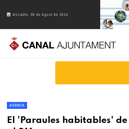
dissabte, 08 de Agost de 2026
Portada
Blog
El 'Paraules habitables' de La Xarxa i el T
AGENDA
El 'Paraules habitables' d