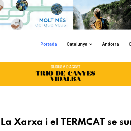
ERMCAT se suma al 8M
Portada
Catalunya
Andorra
C
e La Xarxa i el TERMCAT se s