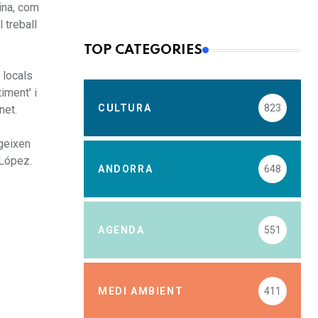
ina, com
 treball
TOP CATEGORIES
 locals
iment' i
CULTURA
823
net.
igeixen
 López.
ANDORRA
648
AGENDA
551
MEDI AMBIENT
411