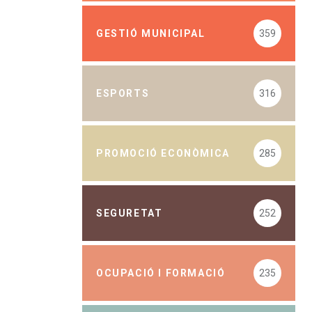
GESTIÓ MUNICIPAL
359
ESPORTS
316
PROMOCIÓ ECONÒMICA
285
SEGURETAT
252
OCUPACIÓ I FORMACIÓ
235