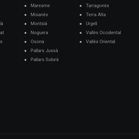
Maresme
Tarragonès
Moianès
Terra Alta
dà
Montsià
Urgell
at
Noguera
Vallès Occidental
ès
Osona
Vallès Oriental
Pallars Jussà
Pallars Sobirà