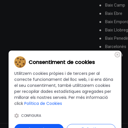
Baix Camp
Baix Ebre
Baix Empor
Baix Llobreg
Baix Pened
Barcelonès
Berguedà
Consentiment de cookies
Utilitzem cookies pròpies i de tercers per al
correcte funcionament del lloc web, i si ens dóna
el seu consentiment, també utilitzarem cookies
per recopilar dades estadístiques agregades per
millorar els nostres serveis. Per més informació
click
Política de Cookies
CONFIGURA