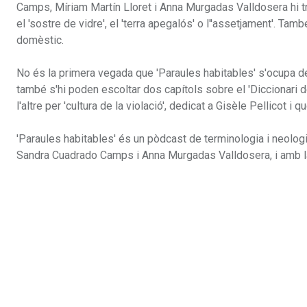
Camps, Míriam Martín Lloret i Anna Murgadas Valldosera hi t
el 'sostre de vidre', el 'terra apegalós' o l''assetjament'. Ta
domèstic.
No és la primera vegada que 'Paraules habitables' s'ocupa de 
també s'hi poden escoltar dos capítols sobre el 'Diccionari 
l'altre per 'cultura de la violació', dedicat a Gisèle Pellicot
'Paraules habitables' és un pòdcast de terminologia i neolog
Sandra Cuadrado Camps i Anna Murgadas Valldosera, i amb la 