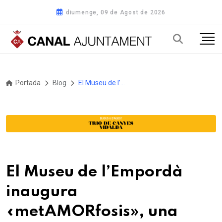
diumenge, 09 de Agost de 2026
Portada
Blog
El Museu de l’Empordà inaugura «metAMORfosis», una nova exposició comissariada per joves d’entre 16 i 20 anys
El Museu de l’Empordà
inaugura
«metAMORfosis», una