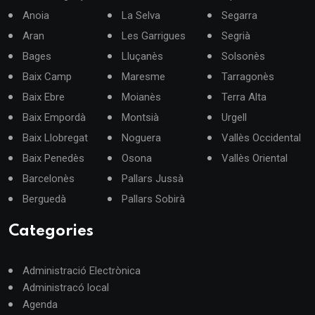
Anoia
La Selva
Segarra
Aran
Les Garrigues
Segrià
Bages
Lluçanès
Solsonès
Baix Camp
Maresme
Tarragonès
Baix Ebre
Moianès
Terra Alta
Baix Empordà
Montsià
Urgell
Baix Llobregat
Noguera
Vallès Occidental
Baix Penedès
Osona
Vallès Oriental
Barcelonès
Pallars Jussà
Berguedà
Pallars Sobirà
Categories
Administració Electrònica
Administracó local
Agenda