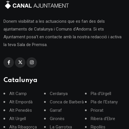
Donem visibilitat a les actuacions que es fan des dels
ajuntaments de Catalunya i Comuns d'Andorra. Si ets
Ajuntament posa't en contacte amb la nostra redacció i activa
la teva Sala de Premsa.
Catalunya
Alt Camp
Cerdanya
Pla d'Urgell
Alt Empordà
Conca de Barberà
Pla de l'Estany
Alt Penedès
Garraf
Priorat
Alt Urgell
Gironès
Ribera d'Ebre
Alta Ribagorça
La Garrotxa
Ripollès