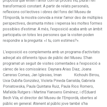
proposta que entén l’amor com un procés viu, plural i en
transformació constant. A partir de relats personals,
reflexions col·lectives i obres del fons del Museu de
l’Empordà, la mostra convida a mirar l’amor des de múltiples
perspectives, desmunta mites i repensa les moltes formes
possibles d’estimar. A més, l’exposició acaba amb un àmbit
participatiu on totes les persones que la visiten poden
respondre a la pregunta: «I tu, com estimes?».
L’exposició es complementa amb un programa d’activitats
adreçat als diferents tipus de públic del Museu. S’han
programat un seguit de visites comentades a l’exposició a
càrrec de les comissàries: Daynara Arias Diaz, Joana
Carreras Comas, Jan Iglesias, Iman Kichouhi Birrou,
Uxia Oubiña González, Violeta Pineda Garralda, Gabriela
Poniatowska, Paula Quintana Ruiz, Paula Rios Romero,
Mafalda Rutgers i Martina Yiansens Giménez; i d’Eduard
Bech Vila, el director del Museu de l’Empordà, obertes al
públic en general. Atenent al públic jove també s’ha