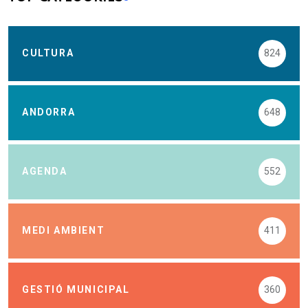
CULTURA
824
ANDORRA
648
AGENDA
552
MEDI AMBIENT
411
GESTIÓ MUNICIPAL
360