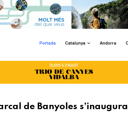
s’inaugurarà amb un acte institucional
Portada
Catalunya
Andorra
C
rcal de Banyoles s’inaugur