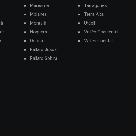
Maresme
Tarragonès
Moianès
Terra Alta
dà
Montsià
Urgell
at
Noguera
Vallès Occidental
ès
Osona
Vallès Oriental
Pallars Jussà
Pallars Sobirà