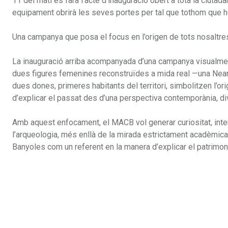
11 del matí es farà l’acte d’inauguració obert a tota la ciutad
equipament obrirà les seves portes per tal que tothom que 
Una campanya que posa el focus en l’origen de tots nosaltre
La inauguració arriba acompanyada d’una campanya visualmen
dues figures femenines reconstruïdes a mida real —una Nean
dues dones, primeres habitants del territori, simbolitzen l’o
d’explicar el passat des d’una perspectiva contemporània, div
Amb aquest enfocament, el MACB vol generar curiositat, interpe
l’arqueologia, més enllà de la mirada estrictament acadèmica. 
Banyoles com un referent en la manera d’explicar el patrimon