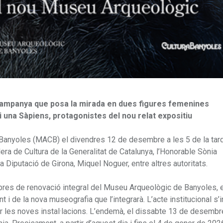
 campanya que posa la mirada en dues figures femenines
i una Sàpiens, protagonistes del nou relat expositiu
Banyoles (MACB) el divendres 12 de desembre a les 5 de la tar
lera de Cultura de la Generalitat de Catalunya, l’Honorable Sònia
 Diputació de Girona, Miquel Noguer, entre altres autoritats.
obres de renovació integral del Museu Arqueològic de Banyoles, 
 de la nova museografia que l’integrarà. L’acte institucional s’in
per les noves instal·lacions. L’endemà, el dissabte 13 de desembre