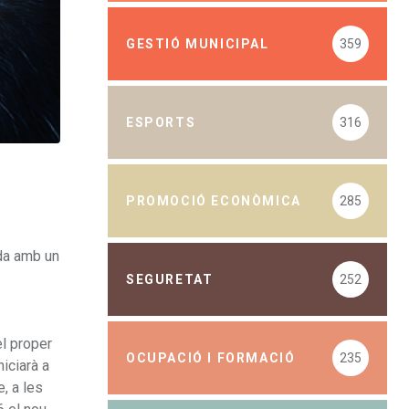
GESTIÓ MUNICIPAL
359
ESPORTS
316
PROMOCIÓ ECONÒMICA
285
da amb un
SEGURETAT
252
el proper
OCUPACIÓ I FORMACIÓ
235
iciarà a
, a les