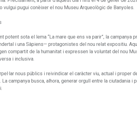
ania. Precisament, a partir d’aquest dia i fins el 4 de gener de 202
ho vulgui pugui conèixer el nou Museu Arqueològic de Banyoles.
s
t potent sota el lema “La mare que ens va parir”, la campanya p
dertal i una Sàpiens— protagonistes del nou relat expositiu. Aq
rigen compartit de la humanitat i expressen la voluntat del nou M
ersa i inclusiva.
l·lar nous públics i reivindicar el caràcter viu, actual i proper d
La campanya busca, alhora, generar orgull entre la ciutadania i p
i.