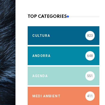
TOP CATEGORIES
CULTURA
823
ANDORRA
648
AGENDA
551
MEDI AMBIENT
411