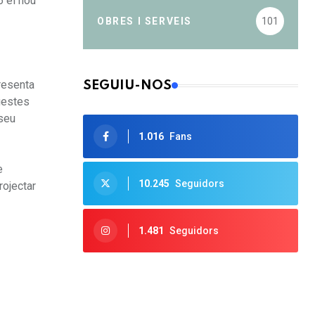
6 el nou
OBRES I SERVEIS
101
resenta
SEGUIU-NOS
uestes
useu
1.016
Fans
e
10.245
Seguidors
rojectar
1.481
Seguidors