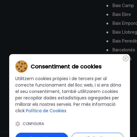
Baix Camp
Baix Ebre
Baix Empor
Baix Llobreg
Baix Pened
Barcelonès
Berguedà
Consentiment de cookies
Utilitzem cookies pròpies i de tercers per al
correcte funcionament del lloc web, i si ens dóna
el seu consentiment, també utilitzarem cookies
per recopilar dades estadístiques agregades per
millorar els nostres serveis. Per més informació
click
Política de Cookies
CONFIGURA