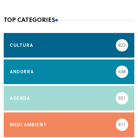
TOP CATEGORIES
CULTURA
823
ANDORRA
648
AGENDA
551
MEDI AMBIENT
411