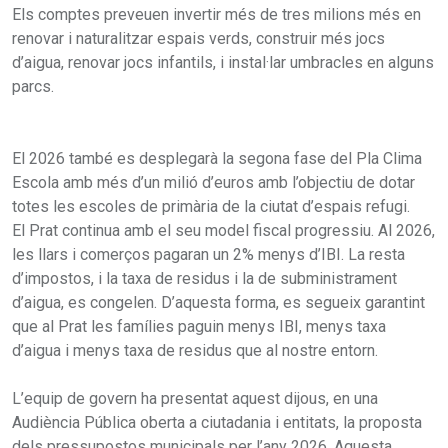
Els comptes preveuen invertir més de tres milions més en
renovar i naturalitzar espais verds, construir més jocs
d’aigua, renovar jocs infantils, i instal·lar umbracles en alguns
parcs.
El 2026 també es desplegarà la segona fase del Pla Clima
Escola amb més d’un milió d’euros amb l’objectiu de dotar
totes les escoles de primària de la ciutat d’espais refugi.
El Prat continua amb el seu model fiscal progressiu. Al 2026,
les llars i comerços pagaran un 2% menys d’IBI. La resta
d’impostos, i la taxa de residus i la de subministrament
d’aigua, es congelen. D’aquesta forma, es segueix garantint
que al Prat les famílies paguin menys IBI, menys taxa
d’aigua i menys taxa de residus que al nostre entorn.
L’equip de govern ha presentat aquest dijous, en una
Audiència Pública oberta a ciutadania i entitats, la proposta
dels pressupostos municipals per l’any 2026. Aquesta