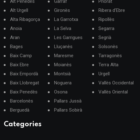
Alt Penedès
Garraf
Priorat
Alt Urgell
Gironès
Ribera d'Ebre
Alta Ribagorça
La Garrotxa
Ripollès
Anoia
La Selva
Segarra
Aran
Les Garrigues
Segrià
Bages
Lluçanès
Solsonès
Baix Camp
Maresme
Tarragonès
Baix Ebre
Moianès
Terra Alta
Baix Empordà
Montsià
Urgell
Baix Llobregat
Noguera
Vallès Occidental
Baix Penedès
Osona
Vallès Oriental
Barcelonès
Pallars Jussà
Berguedà
Pallars Sobirà
Categories