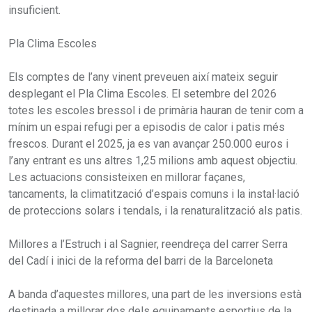
insuficient.
Pla Clima Escoles
Els comptes de l’any vinent preveuen així mateix seguir
desplegant el Pla Clima Escoles. El setembre del 2026
totes les escoles bressol i de primària hauran de tenir com a
mínim un espai refugi per a episodis de calor i patis més
frescos. Durant el 2025, ja es van avançar 250.000 euros i
l’any entrant es uns altres 1,25 milions amb aquest objectiu.
Les actuacions consisteixen en millorar façanes,
tancaments, la climatització d’espais comuns i la instal·lació
de proteccions solars i tendals, i la renaturalització als patis.
Millores a l’Estruch i al Sagnier, reendreça del carrer Serra
del Cadí i inici de la reforma del barri de la Barceloneta
A banda d’aquestes millores, una part de les inversions està
destinada a millorar dos dels equipaments esportius de la