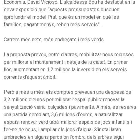
Economia, David Vicioso. L’alcaldessa Bou ha destacat en la
seva exposició que “aquests pressupostos busquen
aprofundir el model Prat, que és un model en què les
famílies, pagant menys, reben més serveis”.
Carrers més nets, més endreçats i més verds
La proposta preveu, entre d’altres, mobilitzar nous recursos
per millorar el manteniment i neteja de la ciutat. En primer
lloc, augmentant en 1,2 milions la inversió en els serveis
corrents d’aquest àmbit.
Però a més a més, els comptes preveuen una despesa de
3,2 milions d’euros per millorar l’espai públic: renovar la
senyalització viària, calçades i paviments. A més, es reserva
una partida semblant, 3,6 milions d’euros, a naturalitzar
espais, renovar verd urbà, millorar espais de jocs infantils i
fer-ne de nous, i ampliar els jocs d’aigua. S’instal·laran
umbracles en alguns parcs on l’ombra dels arbres sigui