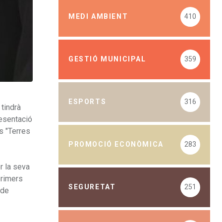
MEDI AMBIENT
410
GESTIÓ MUNICIPAL
359
ESPORTS
316
 tindrà
resentació
s "Terres
PROMOCIÓ ECONÒMICA
283
r la seva
primers
SEGURETAT
251
 de