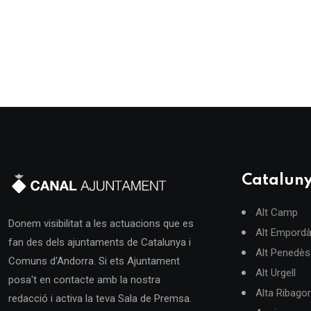
Catalun
Alt Camp
Donem visibilitat a les actuacions que es
Alt Empord
fan des dels ajuntaments de Catalunya i
Alt Penedès
Comuns d'Andorra. Si ets Ajuntament
Alt Urgell
posa't en contacte amb la nostra
Alta Ribago
redacció i activa la teva Sala de Premsa.