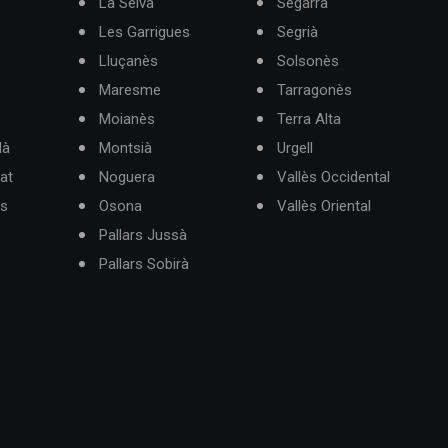
La Selva
Segarra
Les Garrigues
Segrià
Lluçanès
Solsonès
Maresme
Tarragonès
Moianès
Terra Alta
dà
Montsià
Urgell
at
Noguera
Vallès Occidental
ès
Osona
Vallès Oriental
Pallars Jussà
Pallars Sobirà