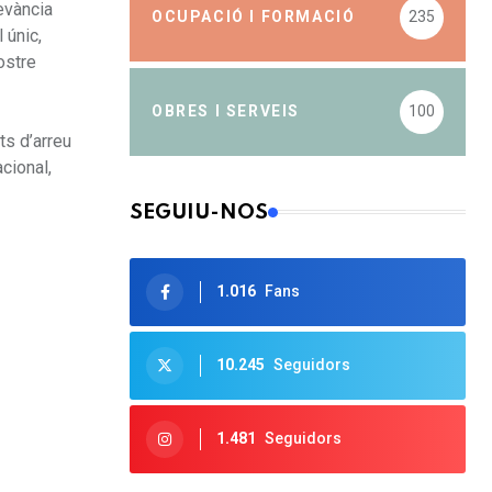
evància
OCUPACIÓ I FORMACIÓ
235
 únic,
ostre
OBRES I SERVEIS
100
ts d’arreu
cional,
SEGUIU-NOS
1.016
Fans
10.245
Seguidors
1.481
Seguidors