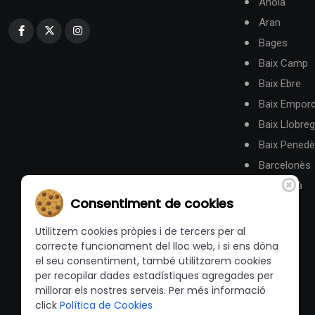
Anoia
Aran
Bages
Baix Camp
Baix Ebre
Baix Empor
Baix Llobreg
Baix Pened
Barcelonès
Berguedà
Consentiment de cookies
Utilitzem cookies pròpies i de tercers per al
correcte funcionament del lloc web, i si ens dóna
el seu consentiment, també utilitzarem cookies
per recopilar dades estadístiques agregades per
millorar els nostres serveis. Per més informació
click
Política de Cookies