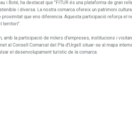
lau i Boté, ha destacat que "FITUR és una plataforma de gran rell
stenible i diversa. La nostra comarca ofereix un patrimoni cultural
proximitat que ens diferencia. Aquesta participació reforça el n
erritori".
 amb la participació de milers d’empreses, institucions i visitan
met al Consell Comarcal del Pla d’Urgell situar-se al mapa interna
ulsar el desenvolupament turístic de la comarca.