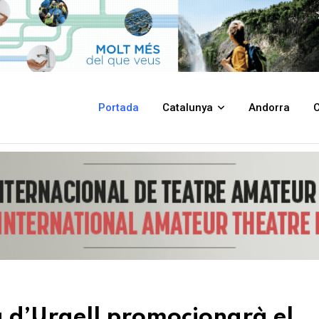
narà el territori a FITUR 2025
Portada
Catalunya
Andorra
C
a d’Urgell promocionarà el