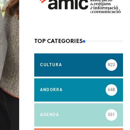
TOP CATEGORIES
CULTURA
823
ANDORRA
648
AGENDA
551