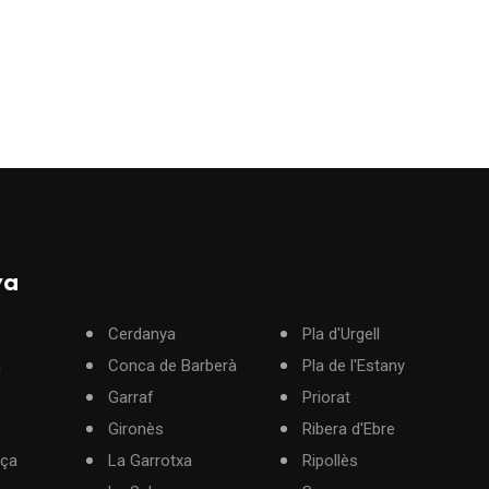
ya
Cerdanya
Pla d'Urgell
à
Conca de Barberà
Pla de l'Estany
Garraf
Priorat
Gironès
Ribera d'Ebre
rça
La Garrotxa
Ripollès