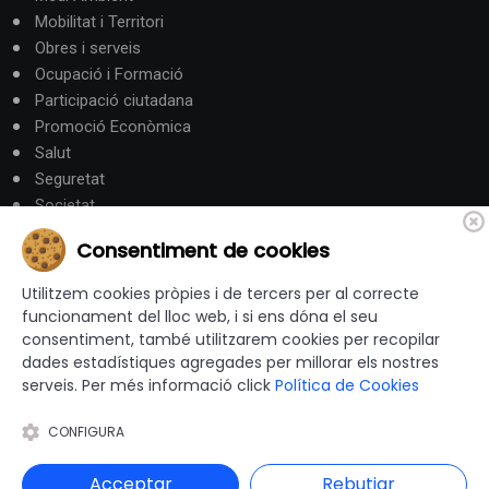
Mobilitat i Territori
Obres i serveis
Ocupació i Formació
Participació ciutadana
Promoció Econòmica
Salut
Seguretat
Societat
Turisme
Consentiment de cookies
Altres Canals
Utilitzem cookies pròpies i de tercers per al correcte
funcionament del lloc web, i si ens dóna el seu
consentiment, també utilitzarem cookies per recopilar
canalandorra.ad
dades estadístiques agregades per millorar els nostres
serveis. Per més informació click
Política de Cookies
CONFIGURA
© 2012-2026 Ajuntaments de Catalunya - Tots els drets
reservats |
Avís Legal
|
Política de privacitat
|
Acceptar
Rebutjar