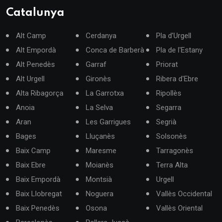
Catalunya
Alt Camp
Cerdanya
Pla d'Urgell
Alt Empordà
Conca de Barberà
Pla de l'Estany
Alt Penedès
Garraf
Priorat
Alt Urgell
Gironès
Ribera d'Ebre
Alta Ribagorça
La Garrotxa
Ripollès
Anoia
La Selva
Segarra
Aran
Les Garrigues
Segrià
Bages
Lluçanès
Solsonès
Baix Camp
Maresme
Tarragonès
Baix Ebre
Moianès
Terra Alta
Baix Empordà
Montsià
Urgell
Baix Llobregat
Noguera
Vallès Occidental
Baix Penedès
Osona
Vallès Oriental