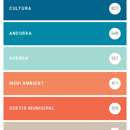
CULTURA
823
ANDORRA
648
AGENDA
551
MEDI AMBIENT
411
GESTIÓ MUNICIPAL
359