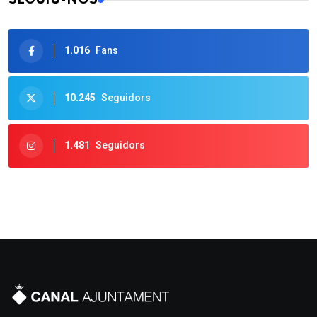
1.016
Fans
10.245
Seguidors
1.481
Seguidors