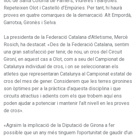
lloc de Santa Coloma de Farners, Vidreres i Banyoles.
Repeteixen Olot i Castelló d’Empúries. Per tant, hi haurà
proves en quatre comarques de la demarcació: Alt Empordà,
Garrotxa, Gironès i Selva.
La presidenta de la Federació Catalana d’Atletisme, Mercè
Rosich, ha destacat: «Des de la Federació Catalana, sentim
una gran satisfacció per tenir, de nou, un cros del Circuit
Gironí, en aquest cas a Olot, com a seu del Campionat de
Catalunya individual de cros, i on se seleccionaran els
atletes que representaran Catalunya al Campionat estatal de
cros del mes de gener. Considerem que les terres gironines
son òptimes per a la pràctica d’aquesta disciplina i que
circuits atractius i adients com els que trobem aquí ens
poden ajudar a potenciar i mantenir l’alt nivell en les proves
de cros».
«Agraïm la implicació de la Diputació de Girona a fer
possible que un any més tinguem l’oportunitat de gaudir d’un