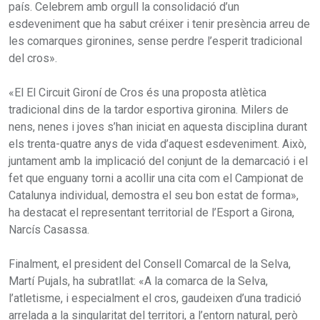
país. Celebrem amb orgull la consolidació d’un
esdeveniment que ha sabut créixer i tenir presència arreu de
les comarques gironines, sense perdre l’esperit tradicional
del cros».
«El El Circuit Gironí de Cros és una proposta atlètica
tradicional dins de la tardor esportiva gironina. Milers de
nens, nenes i joves s’han iniciat en aquesta disciplina durant
els trenta-quatre anys de vida d’aquest esdeveniment. Això,
juntament amb la implicació del conjunt de la demarcació i el
fet que enguany torni a acollir una cita com el Campionat de
Catalunya individual, demostra el seu bon estat de forma»,
ha destacat el representant territorial de l’Esport a Girona,
Narcís Casassa.
Finalment, el president del Consell Comarcal de la Selva,
Martí Pujals, ha subratllat: «A la comarca de la Selva,
l’atletisme, i especialment el cros, gaudeixen d’una tradició
arrelada a la singularitat del territori, a l’entorn natural, però