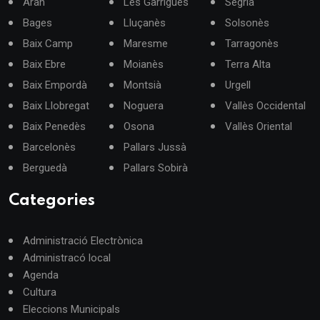
Aran
Les Garrigues
Segrià
Bages
Lluçanès
Solsonès
Baix Camp
Maresme
Tarragonès
Baix Ebre
Moianès
Terra Alta
Baix Empordà
Montsià
Urgell
Baix Llobregat
Noguera
Vallès Occidental
Baix Penedès
Osona
Vallès Oriental
Barcelonès
Pallars Jussà
Berguedà
Pallars Sobirà
Categories
Administració Electrònica
Administracó local
Agenda
Cultura
Eleccions Municipals