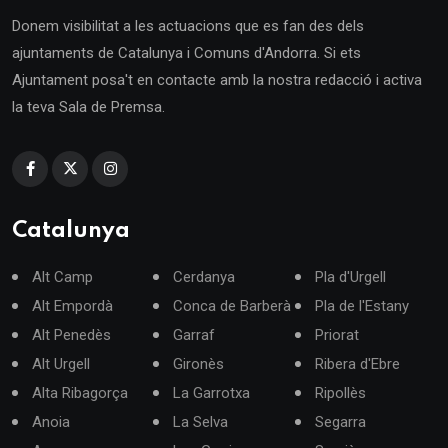
Donem visibilitat a les actuacions que es fan des dels
ajuntaments de Catalunya i Comuns d'Andorra. Si ets
Ajuntament posa't en contacte amb la nostra redacció i activa
la teva Sala de Premsa.
Catalunya
Alt Camp
Cerdanya
Pla d'Urgell
Alt Empordà
Conca de Barberà
Pla de l'Estany
Alt Penedès
Garraf
Priorat
Alt Urgell
Gironès
Ribera d'Ebre
Alta Ribagorça
La Garrotxa
Ripollès
Anoia
La Selva
Segarra