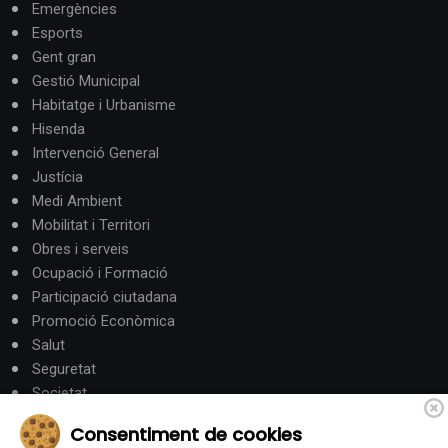
Emergències
Esports
Gent gran
Gestió Municipal
Habitatge i Urbanisme
Hisenda
Intervenció General
Justícia
Medi Ambient
Mobilitat i Territori
Obres i serveis
Ocupació i Formació
Participació ciutadana
Promoció Econòmica
Salut
Seguretat
Societat
Turisme
Consentiment de cookies