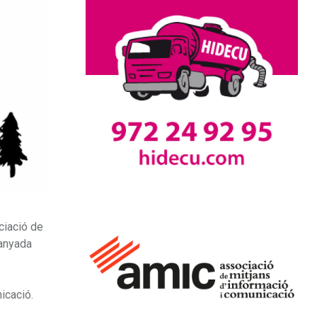
ociació de
panyada
icació.