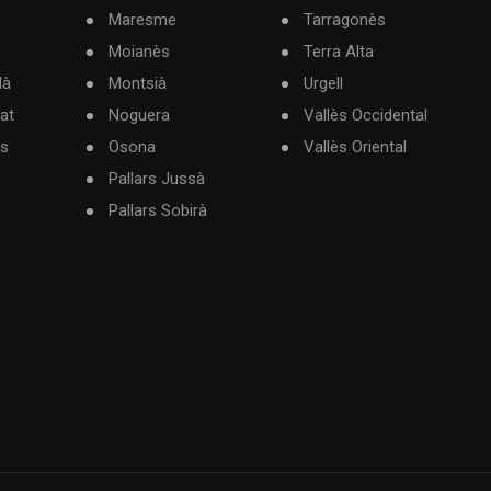
Maresme
Tarragonès
Moianès
Terra Alta
dà
Montsià
Urgell
at
Noguera
Vallès Occidental
ès
Osona
Vallès Oriental
Pallars Jussà
Pallars Sobirà