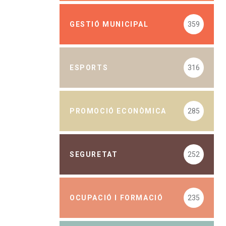
GESTIÓ MUNICIPAL
359
ESPORTS
316
PROMOCIÓ ECONÒMICA
285
SEGURETAT
252
OCUPACIÓ I FORMACIÓ
235