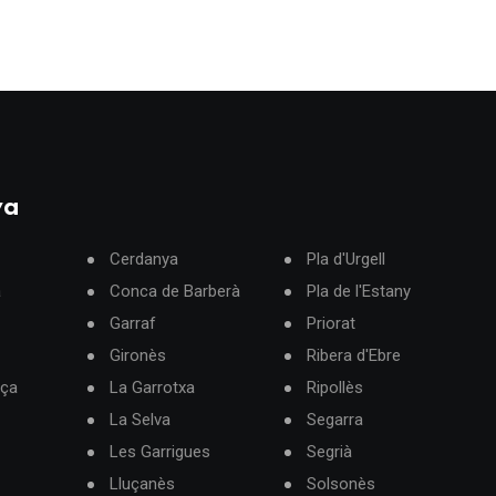
ya
Cerdanya
Pla d'Urgell
à
Conca de Barberà
Pla de l'Estany
Garraf
Priorat
Gironès
Ribera d'Ebre
rça
La Garrotxa
Ripollès
La Selva
Segarra
Les Garrigues
Segrià
Lluçanès
Solsonès