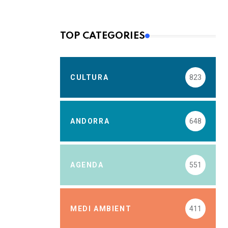
TOP CATEGORIES
CULTURA
823
ANDORRA
648
AGENDA
551
MEDI AMBIENT
411