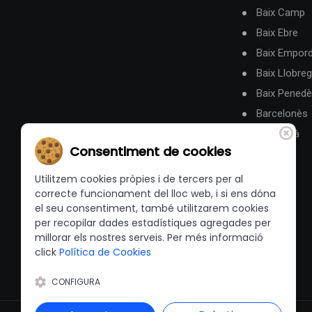
Baix Camp
Baix Ebre
Baix Empor
Baix Llobreg
Baix Pened
Barcelonès
Berguedà
Consentiment de cookies
Utilitzem cookies pròpies i de tercers per al
correcte funcionament del lloc web, i si ens dóna
el seu consentiment, també utilitzarem cookies
per recopilar dades estadístiques agregades per
millorar els nostres serveis. Per més informació
click
Política de Cookies
CONFIGURA