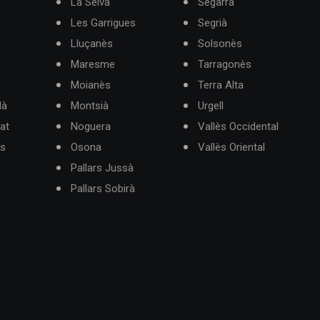
La Selva
Segarra
Les Garrigues
Segrià
Lluçanès
Solsonès
Maresme
Tarragonès
Moianès
Terra Alta
dà
Montsià
Urgell
at
Noguera
Vallès Occidental
ès
Osona
Vallès Oriental
Pallars Jussà
Pallars Sobirà