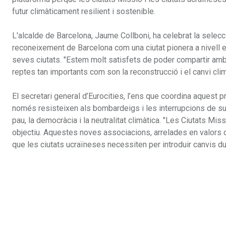
futur climàticament resilient i sostenible.
L'alcalde de Barcelona, Jaume Collboni, ha celebrat la selecc
reconeixement de Barcelona com una ciutat pionera a nivell e
seves ciutats. "Estem molt satisfets de poder compartir amb
reptes tan importants com son la reconstrucció i el canvi climà
El secretari general d’Eurocities, l’ens que coordina aquest p
només resisteixen als bombardeigs i les interrupcions de su
pau, la democràcia i la neutralitat climàtica. "Les Ciutats 
objectiu. Aquestes noves associacions, arrelades en valors co
que les ciutats ucraïneses necessiten per introduir canvis dur