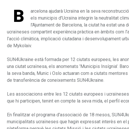
B
arcelona ajudarà Ucraïna en la seva reconstrucc
els municipis d’Ucraïna integrin la neutralitat cl
l'Ajuntament de Barcelona, la ciutat ha estat una 
ucraïneses compartint experiència pràctica en àmbits com l’ada
l’acció climàtica, implicació ciutadana i desenvolupament ur
de Mykolaiv.
SUN4Ukraine està formada per 12 ciutats europees, les anom
una ciutat ucraïnesa, els anomenats 'Municipis Insígnia'. Bar
la seva banda, Munic i Oslo actuaran com a ciutats mentores e
de transferència de coneixements SUN4Ukraine.
Les associacions entre les 12 ciutats europees i ucraïneses 
que hi participen, tenint en compte la seva mida, el perfil eco
En finalitzar el programa d'associació de 18 mesos, SUN4Ukra
municipalitats ucraïneses que hagin expressat interès en el 
plataforma perquè les ciutats Missió i les ciutats ucraïnese