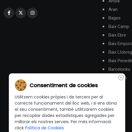
Anoia
Aran
Bages
Baix Camp
Baix Ebre
Baix Empor
Baix Llobreg
Baix Pened
Barcelonès
Berguedà
Consentiment de cookies
Utilitzem cookies pròpies i de tercers per al
correcte funcionament del lloc web, i si ens dóna
el seu consentiment, també utilitzarem cookies
per recopilar dades estadístiques agregades per
millorar els nostres serveis. Per més informació
click
Política de Cookies