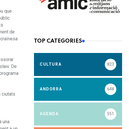
ou que
úblic
ts
ament de
ucraïnesa
TOP CATEGORIES
essorar
CULTURA
823
olaiv. De
l programa
ANDORRA
648
 ciutats
AGENDA
551
à una
ment a un