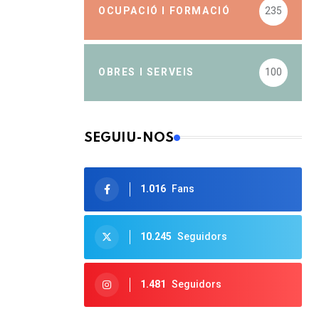
OCUPACIÓ I FORMACIÓ
235
OBRES I SERVEIS
100
SEGUIU-NOS
1.016
Fans
10.245
Seguidors
1.481
Seguidors