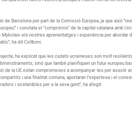
ió de Barcelona per part de la Comissió Europea, ja que això "rea
uropeu" i constata el "compromís" de la capital catalana amb Ucra
 Mykolaiv els nostres aprenentatges i experiència per abordar 
tic", ha dit Collboni.
rojecte, ha explicat que les ciutats ucraïneses son molt resilients
bministraments, sinó que també planifiquen un futur europeu bas
Missió de la UE estan compromeses a acompanyar-les per assolir a
mpartits i una finalitat comuna, aportaran l’expertesa i el cone
adors i sostenibles per a la seva gent", ha afegit.