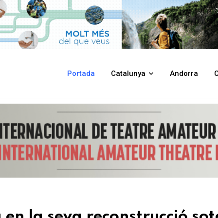
trucció sota el paraigües del projecte europeu SUN4Ukraine
Portada
Catalunya
Andorra
C
en la seva reconstrucció sot