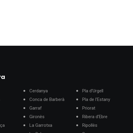
ya
Cerdanya
Pla d'Urgell
à
Conca de Barberà
Pla de l'Estany
Garraf
Priorat
Gironès
Ribera d'Ebre
rça
La Garrotxa
Ripollès