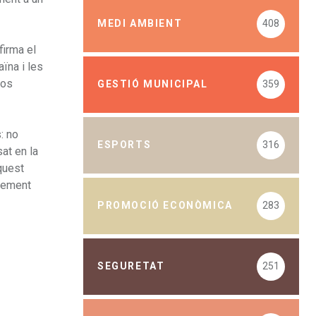
MEDI AMBIENT
408
firma el
ïna i les
dos
GESTIÓ MUNICIPAL
359
: no
ESPORTS
316
at en la
quest
ixement
PROMOCIÓ ECONÒMICA
283
SEGURETAT
251