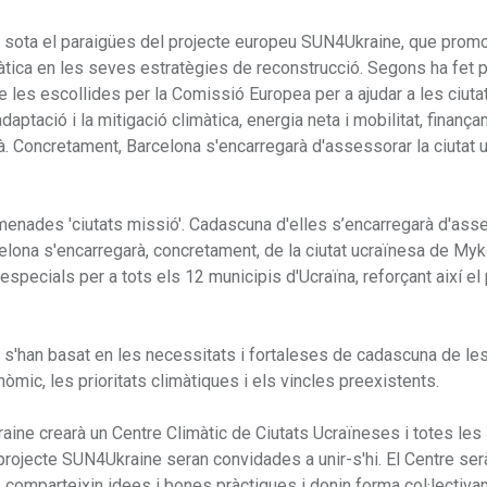
ió sota el paraigües del projecte europeu SUN4Ukraine, que prom
imàtica en les seves estratègies de reconstrucció. Segons ha fet p
de les escollides per la Comissió Europea per a ajudar a les ciuta
ptació i la mitigació climàtica, energia neta i mobilitat, finanç
bà. Concretament, Barcelona s'encarregarà d'assessorar la ciutat 
enades 'ciutats missió'. Cadascuna d'elles s’encarregarà d'ass
celona s'encarregarà, concretament, de la ciutat ucraïnesa de Myk
specials per a tots els 12 municipis d'Ucraïna, reforçant així e
s'han basat en les necessitats i fortaleses de cadascuna de les
nòmic, les prioritats climàtiques i els vincles preexistents.
ine crearà un Centre Climàtic de Ciutats Ucraïneses i totes les
projecte SUN4Ukraine seran convidades a unir-s'hi. El Centre ser
s comparteixin idees i bones pràctiques i donin forma col·lectiva