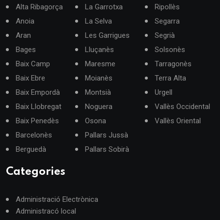
Alta Ribagorça
La Garrotxa
Ripollès
Anoia
La Selva
Segarra
Aran
Les Garrigues
Segrià
Bages
Lluçanès
Solsonès
Baix Camp
Maresme
Tarragonès
Baix Ebre
Moianès
Terra Alta
Baix Empordà
Montsià
Urgell
Baix Llobregat
Noguera
Vallès Occidental
Baix Penedès
Osona
Vallès Oriental
Barcelonès
Pallars Jussà
Berguedà
Pallars Sobirà
Categories
Administració Electrònica
Administracó local