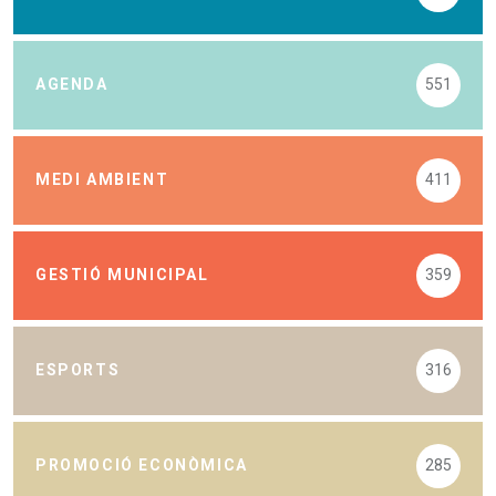
AGENDA
551
MEDI AMBIENT
411
GESTIÓ MUNICIPAL
359
ESPORTS
316
PROMOCIÓ ECONÒMICA
285