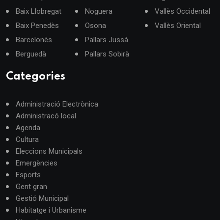
Baix Llobregat
Noguera
Vallès Occidental
Baix Penedès
Osona
Vallès Oriental
Barcelonès
Pallars Jussà
Berguedà
Pallars Sobirà
Categories
Administració Electrònica
Administracó local
Agenda
Cultura
Eleccions Municipals
Emergències
Esports
Gent gran
Gestió Municipal
Habitatge i Urbanisme