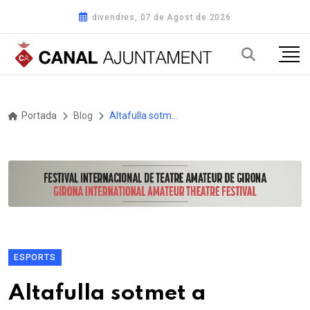
divendres, 07 de Agost de 2026
Portada
Blog
Altafulla sotmet a informació pública la nova ordenança d'ús dels equipaments esportius municipals
ESPORTS
Altafulla sotmet a