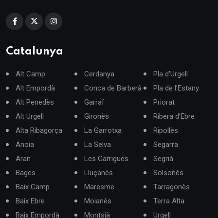
Catalunya
Alt Camp
Cerdanya
Pla d'Urgell
Alt Empordà
Conca de Barberà
Pla de l'Estany
Alt Penedès
Garraf
Priorat
Alt Urgell
Gironès
Ribera d'Ebre
Alta Ribagorça
La Garrotxa
Ripollès
Anoia
La Selva
Segarra
Aran
Les Garrigues
Segrià
Bages
Lluçanès
Solsonès
Baix Camp
Maresme
Tarragonès
Baix Ebre
Moianès
Terra Alta
Baix Empordà
Montsià
Urgell