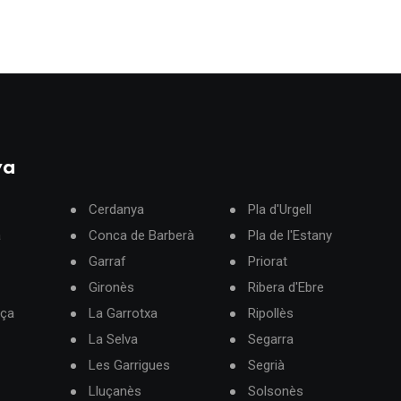
ya
Cerdanya
Pla d'Urgell
à
Conca de Barberà
Pla de l'Estany
Garraf
Priorat
Gironès
Ribera d'Ebre
rça
La Garrotxa
Ripollès
La Selva
Segarra
Les Garrigues
Segrià
Lluçanès
Solsonès