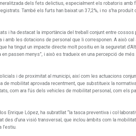
eralitzada dels fets delictius, especialment els robatoris amb 
egistrats. També els furts han baixat un 37,2%, i no s’ha produït 
ats i ha destacat la importància del treball conjunt entre cossos p
i amb les dotacions de personal que li corresponen. A això cal
 ha tingut un impacte directe molt positiu en la seguretat d’Alta
ara en passen menys”, i això es tradueix en una percepció de més
olicials i de proximitat al municipi, així com les actuacions conju
a de mobilitat aprovada recentment, que substitueix la normativa
tats, com ara l’ús dels vehicles de mobilitat personal, com els p
rlos Enrique López, ha subratllat “la tasca preventiva i col·laborat
t des d’una visió transversal, que inclou àmbits com la mobilitat
 l’estiu.