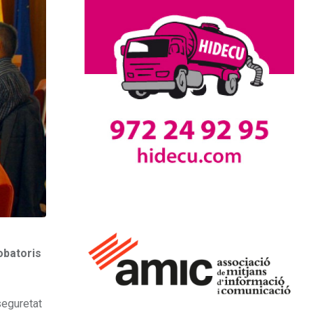
obatoris
seguretat