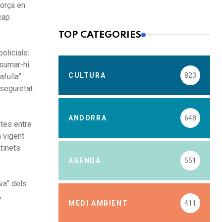
força en
cap
TOP CATEGORIES
olicials:
 sumar-hi
CULTURA
823
fulla”.
 seguretat
ANDORRA
648
ntes entre
 vigent
atinets
AGENDA
551
iva” dels
,
MEDI AMBIENT
411