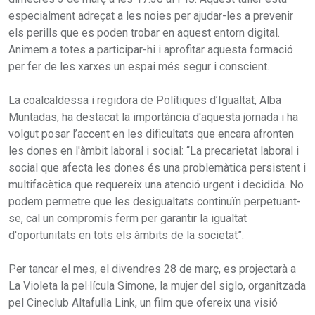
especialment adreçat a les noies per ajudar-les a prevenir
els perills que es poden trobar en aquest entorn digital.
Animem a totes a participar-hi i aprofitar aquesta formació
per fer de les xarxes un espai més segur i conscient.
La coalcaldessa i regidora de Polítiques d’Igualtat, Alba
Muntadas, ha destacat la importància d'aquesta jornada i ha
volgut posar l’accent en les dificultats que encara afronten
les dones en l'àmbit laboral i social: “La precarietat laboral i
social que afecta les dones és una problemàtica persistent i
multifacètica que requereix una atenció urgent i decidida. No
podem permetre que les desigualtats continuïn perpetuant-
se, cal un compromís ferm per garantir la igualtat
d'oportunitats en tots els àmbits de la societat”.
Per tancar el mes, el divendres 28 de març, es projectarà a
La Violeta la pel·lícula Simone, la mujer del siglo, organitzada
pel Cineclub Altafulla Link, un film que ofereix una visió