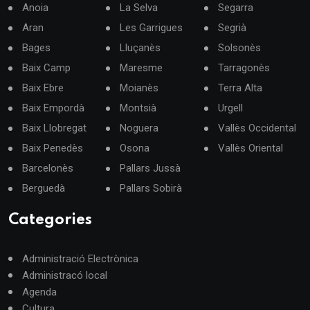
Anoia
La Selva
Segarra
Aran
Les Garrigues
Segrià
Bages
Lluçanès
Solsonès
Baix Camp
Maresme
Tarragonès
Baix Ebre
Moianès
Terra Alta
Baix Empordà
Montsià
Urgell
Baix Llobregat
Noguera
Vallès Occidental
Baix Penedès
Osona
Vallès Oriental
Barcelonès
Pallars Jussà
Berguedà
Pallars Sobirà
Categories
Administració Electrònica
Administracó local
Agenda
Cultura