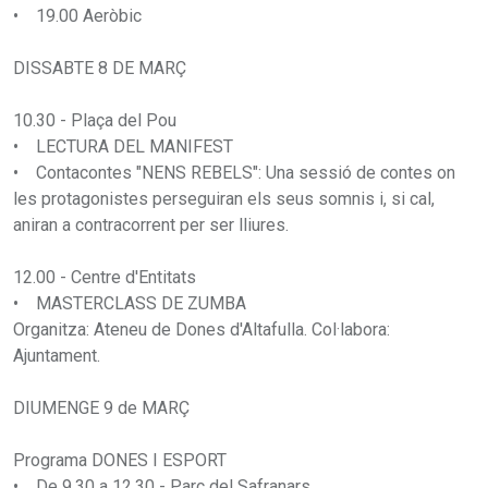
• 19.00 Aeròbic
DISSABTE 8 DE MARÇ
10.30 - Plaça del Pou
• LECTURA DEL MANIFEST
• Contacontes "NENS REBELS": Una sessió de contes on
les protagonistes perseguiran els seus somnis i, si cal,
aniran a contracorrent per ser lliures.
12.00 - Centre d'Entitats
• MASTERCLASS DE ZUMBA
Organitza: Ateneu de Dones d'Altafulla. Col·labora:
Ajuntament.
DIUMENGE 9 de MARÇ
Programa DONES I ESPORT
• De 9.30 a 12.30 - Parc del Safranars