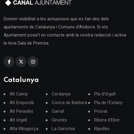
Donem visibilitat a les actuacions que es fan des dels
ajuntaments de Catalunya i Comuns d'Andorra. Si ets
Ajuntament posa't en contacte amb la nostra redacció i activa
la teva Sala de Premsa.
Catalunya
Alt Camp
Cerdanya
Pla d'Urgell
Alt Empordà
Conca de Barberà
Pla de l'Estany
Alt Penedès
Garraf
Priorat
Alt Urgell
Gironès
Ribera d'Ebre
Alta Ribagorça
La Garrotxa
Ripollès