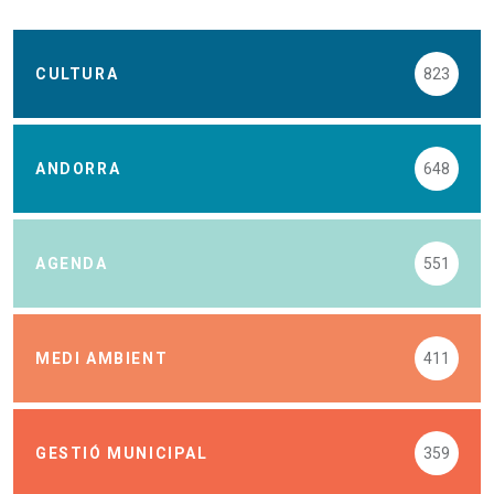
CULTURA
823
ANDORRA
648
AGENDA
551
MEDI AMBIENT
411
GESTIÓ MUNICIPAL
359