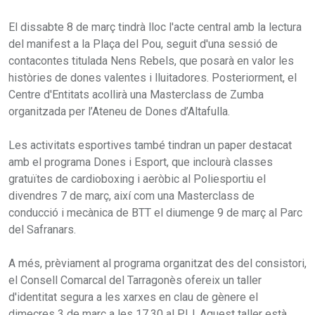
El dissabte 8 de març tindrà lloc l'acte central amb la lectura
del manifest a la Plaça del Pou, seguit d'una sessió de
contacontes titulada Nens Rebels, que posarà en valor les
històries de dones valentes i lluitadores. Posteriorment, el
Centre d'Entitats acollirà una Masterclass de Zumba
organitzada per l’Ateneu de Dones d’Altafulla.
Les activitats esportives també tindran un paper destacat
amb el programa Dones i Esport, que inclourà classes
gratuïtes de cardioboxing i aeròbic al Poliesportiu el
divendres 7 de març, així com una Masterclass de
conducció i mecànica de BTT el diumenge 9 de març al Parc
del Safranars.
A més, prèviament al programa organitzat des del consistori,
el Consell Comarcal del Tarragonès ofereix un taller
d'identitat segura a les xarxes en clau de gènere el
dimecres 3 de març a les 17.30 al PIJ. Aquest taller està