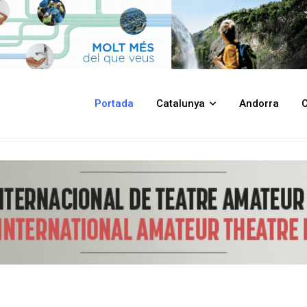
Portada
Catalunya
Andorra
C
zació en el marc de la Setmana Europea de Prevenció de Residus L’Ajunta