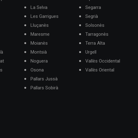
La Selva
Segarra
Les Garrigues
Segrià
Lluçanès
Solsonès
Maresme
Tarragonès
Moianès
Terra Alta
dà
Montsià
Urgell
at
Noguera
Vallès Occidental
ès
Osona
Vallès Oriental
Pallars Jussà
Pallars Sobirà