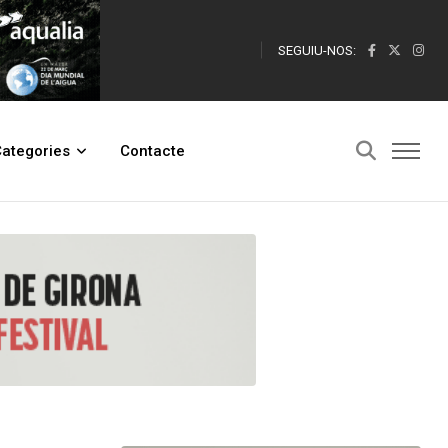
SEGUIU-NOS:
ategories
Contacte
ment ha elaborat un mapa amb totes les ubicacions de les parades