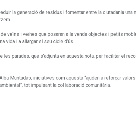
 reduir la generació de residus i fomentar entre la ciutadania una 
itzem.
es de veïns i veïnes que posaran a la venda objectes i petits mob
 vida i a allargar el seu cicle d’ús.
les parades, que s’adjunta en aquesta nota, per facilitar el recor
Alba Muntadas, iniciatives com aquesta “ajuden a reforçar valors
ambiental”, tot impulsant la col·laboració comunitària.