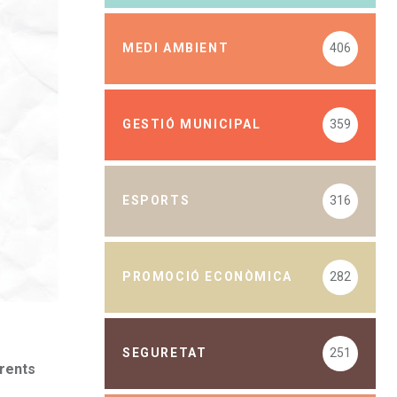
MEDI AMBIENT
406
GESTIÓ MUNICIPAL
359
ESPORTS
316
PROMOCIÓ ECONÒMICA
282
SEGURETAT
251
erents