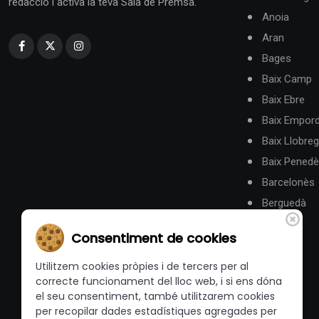
redacció i activa la teva Sala de Premsa.
Anoia
Aran
Bages
Baix Camp
Baix Ebre
Baix Empor
Baix Llobreg
Baix Pened
Barcelonès
Berguedà
Consentiment de cookies
Utilitzem cookies pròpies i de tercers per al
correcte funcionament del lloc web, i si ens dóna
el seu consentiment, també utilitzarem cookies
per recopilar dades estadístiques agregades per