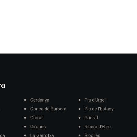
ya
Cerdanya
Pla d'Urgell
à
Conca de Barberà
Pla de l'Estany
Garraf
Priorat
Gironès
Ribera d'Ebre
rça
La Garrotxa
Ripollès