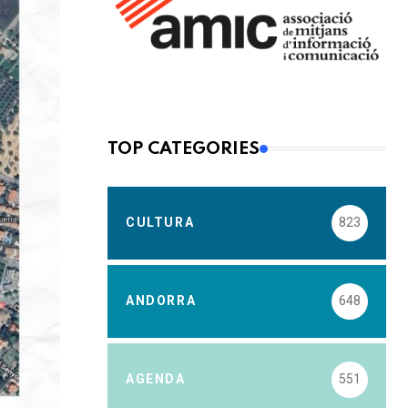
TOP CATEGORIES
CULTURA
823
ANDORRA
648
AGENDA
551