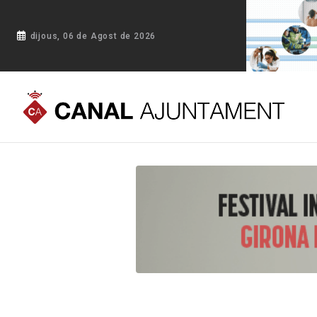
dijous, 06 de Agost de 2026
Portada
Blog
Altafulla celebra “Trastos i Tresors” per fomentar la reutilit