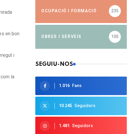
OCUPACIÓ I FORMACIÓ
235
mirada
les en bon
OBRES I SERVEIS
100
regut i
SEGUIU-NOS
 com la
1.016
Fans
10.245
Seguidors
1.481
Seguidors