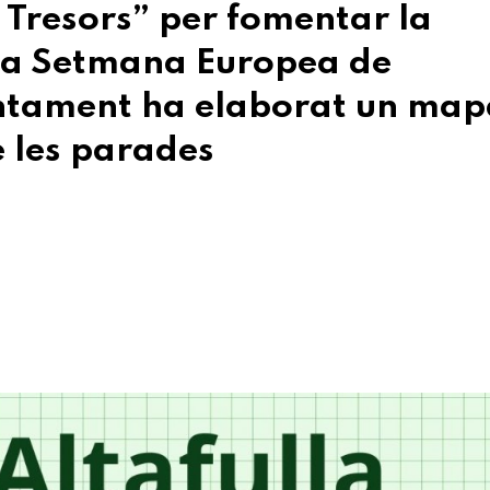
i Tresors” per fomentar la
e la Setmana Europea de
untament ha elaborat un ma
e les parades