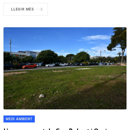
Sitges Alert en el primer any de
funcionament
La majoria de les alertes són en relació a fets il·lícits, com
furts, o per emergències sanitàries. Després del primer any
en funcionament, l’aplicació de seguretat ciutadana Sitges
Alert,...
11 Març 2025
Sitges
Redacció
LLEGIR MÉS