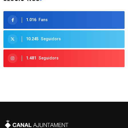
MEDI AMBIENT
408
GESTIÓ MUNICIPAL
359
SEGUIU-NOS
1.016
Fans
10.245
Seguidors
1.481
Seguidors