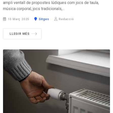
LLEGIR MÉS
L'Espai Jove de Sitges obre ara els
dissabtes a la tarda
L’Espai Jove amplia el seu ventall d’activitats i a partir
d’aquest mes obrirà els dissabtes de 17 a 21 h per oferir un
ampli ventall de propostes lúdiques com jocs de taula,
música corporal, jocs tradicionals,...
10 Març 2025
Sitges
Redacció
LLEGIR MÉS