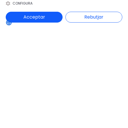
CONFIGURA
Berguedà
Pallars Sobirà
Acceptar
Rebutjar
Categories
Administració Electrònica
Administracó local
Agenda
Cultura
Eleccions Municipals
Emergències
Esports
Gent gran
Gestió Municipal
Habitatge i Urbanisme
Hisenda
Intervenció General
Justícia
Medi Ambient