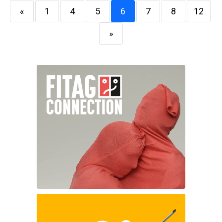
«
1
4
5
6
7
8
12
»