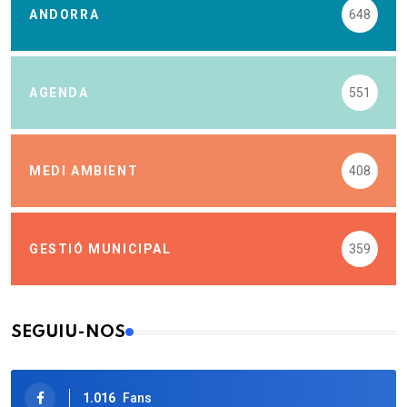
ANDORRA
648
AGENDA
551
MEDI AMBIENT
408
GESTIÓ MUNICIPAL
359
SEGUIU-NOS
1.016
Fans