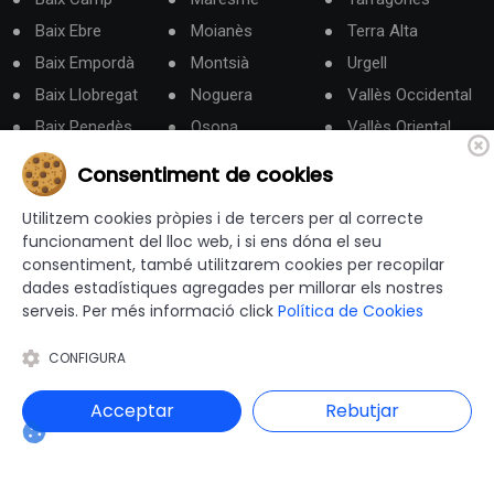
Baix Ebre
Moianès
Terra Alta
Baix Empordà
Montsià
Urgell
Baix Llobregat
Noguera
Vallès Occidental
Baix Penedès
Osona
Vallès Oriental
Barcelonès
Pallars Jussà
Consentiment de cookies
Berguedà
Pallars Sobirà
Utilitzem cookies pròpies i de tercers per al correcte
Categories
funcionament del lloc web, i si ens dóna el seu
consentiment, també utilitzarem cookies per recopilar
dades estadístiques agregades per millorar els nostres
Administració Electrònica
serveis. Per més informació click
Política de Cookies
Administracó local
Agenda
CONFIGURA
Cultura
Acceptar
Rebutjar
Eleccions Municipals
Emergències
Esports
Gent gran