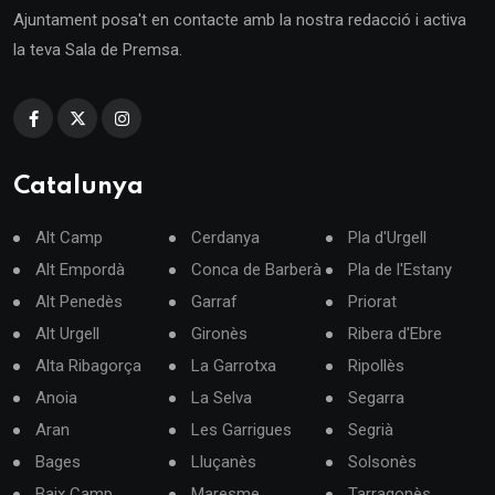
Ajuntament posa't en contacte amb la nostra redacció i activa
la teva Sala de Premsa.
Catalunya
Alt Camp
Cerdanya
Pla d'Urgell
Alt Empordà
Conca de Barberà
Pla de l'Estany
Alt Penedès
Garraf
Priorat
Alt Urgell
Gironès
Ribera d'Ebre
Alta Ribagorça
La Garrotxa
Ripollès
Anoia
La Selva
Segarra
Aran
Les Garrigues
Segrià
Bages
Lluçanès
Solsonès
Baix Camp
Maresme
Tarragonès