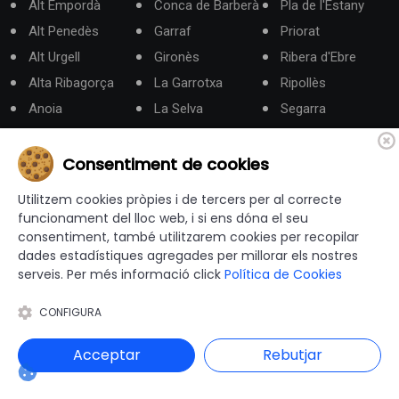
Alt Empordà
Conca de Barberà
Pla de l'Estany
Alt Penedès
Garraf
Priorat
Alt Urgell
Gironès
Ribera d'Ebre
Alta Ribagorça
La Garrotxa
Ripollès
Anoia
La Selva
Segarra
Aran
Les Garrigues
Segrià
Bages
Lluçanès
Solsonès
Consentiment de cookies
Baix Camp
Maresme
Tarragonès
Utilitzem cookies pròpies i de tercers per al correcte
Baix Ebre
Moianès
Terra Alta
funcionament del lloc web, i si ens dóna el seu
consentiment, també utilitzarem cookies per recopilar
Baix Empordà
Montsià
Urgell
dades estadístiques agregades per millorar els nostres
Baix Llobregat
Noguera
Vallès Occidental
serveis. Per més informació click
Política de Cookies
Baix Penedès
Osona
Vallès Oriental
CONFIGURA
Barcelonès
Pallars Jussà
Berguedà
Pallars Sobirà
Acceptar
Rebutjar
Categories