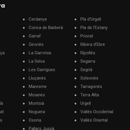
ya
Cerdanya
Pla d'Urgell
à
Conca de Barberà
Pla de l'Estany
Garraf
Priorat
Gironès
Ribera d'Ebre
rça
La Garrotxa
Ripollès
La Selva
Segarra
Les Garrigues
Segrià
Lluçanès
Solsonès
Maresme
Tarragonès
Moianès
Terra Alta
dà
Montsià
Urgell
at
Noguera
Vallès Occidental
ès
Osona
Vallès Oriental
Pallars Jussà