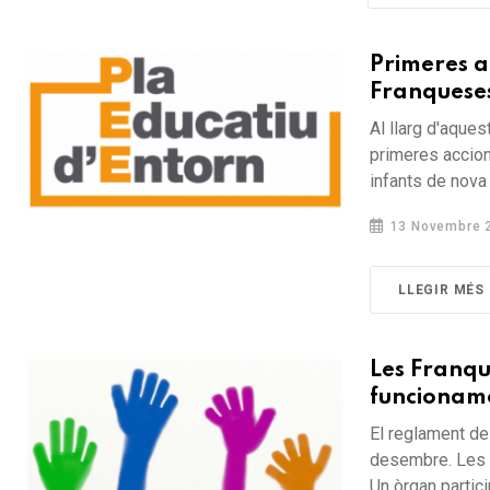
Primeres a
Franquese
Al llarg d'aques
primeres accion
infants de nova 
13 Novembre 
LLEGIR MÉS
Les Franqu
funcioname
El reglament del
desembre. Les F
Un òrgan partici