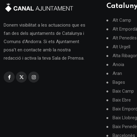
Catalun
Alt Camp
Donem visibilitat a les actuacions que es
Alt Empord
fan des dels ajuntaments de Catalunya i
Alt Penedès
Comuns d'Andorra. Si ets Ajuntament
Alt Urgell
posa't en contacte amb la nostra
Alta Ribago
redacció i activa la teva Sala de Premsa.
Anoia
Aran
Bages
Baix Camp
Baix Ebre
Baix Empor
Baix Llobreg
Baix Pened
Barcelonès