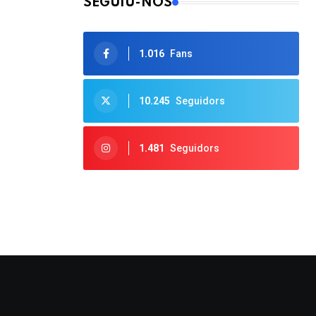
SEGUIU-NOS
1.016
Fans
10.245
Seguidors
1.481
Seguidors