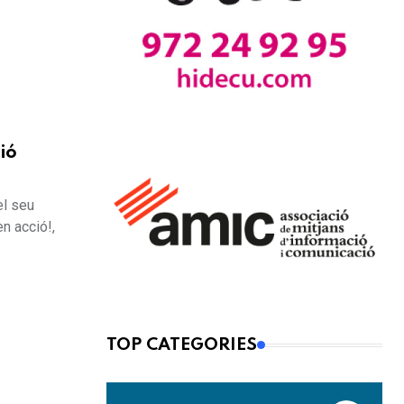
ió
el seu
n acció!,
TOP CATEGORIES