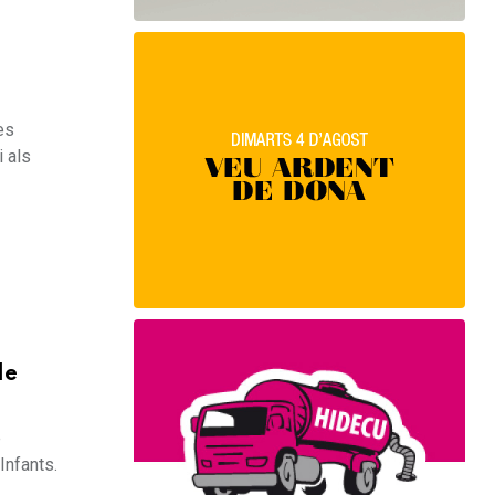
es
 als
de
e
Infants.