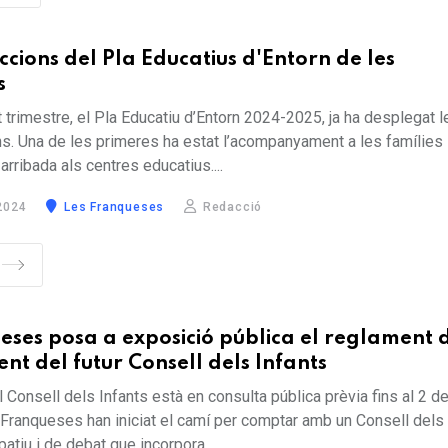
ccions del Pla Educatius d'Entorn de les
s
t trimestre, el Pla Educatiu d’Entorn 2024-2025, ja ha desplegat l
s. Una de les primeres ha estat l’acompanyament a les famílies i
arribada als centres educatius....
2024
Les Franqueses
Redacció
eses posa a exposició pública el reglament 
nt del futur Consell dels Infants
 Consell dels Infants està en consulta pública prèvia fins al 2 d
ranqueses han iniciat el camí per comptar amb un Consell dels 
patiu i de debat que incorpora...