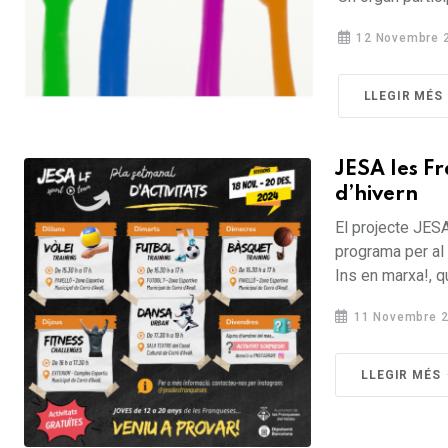
12 Novembre 
LLEGIR MÉS
JESA les F
d’hivern
El projecte JES
programa per al 
Ins en marxa!, qu
11 Novembre 
LLEGIR MÉS