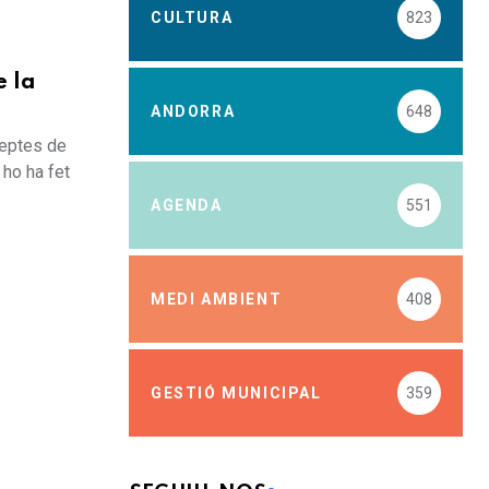
CULTURA
823
e la
ANDORRA
648
reptes de
 ho ha fet
AGENDA
551
MEDI AMBIENT
408
GESTIÓ MUNICIPAL
359