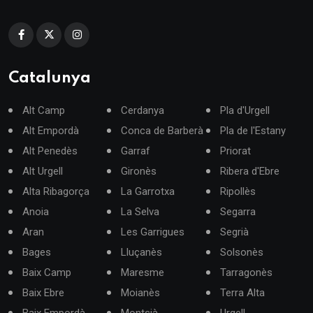
Catalunya
Alt Camp
Cerdanya
Pla d'Urgell
Alt Empordà
Conca de Barberà
Pla de l'Estany
Alt Penedès
Garraf
Priorat
Alt Urgell
Gironès
Ribera d'Ebre
Alta Ribagorça
La Garrotxa
Ripollès
Anoia
La Selva
Segarra
Aran
Les Garrigues
Segrià
Bages
Lluçanès
Solsonès
Baix Camp
Maresme
Tarragonès
Baix Ebre
Moianès
Terra Alta
Baix Empordà
Montsià
Urgell