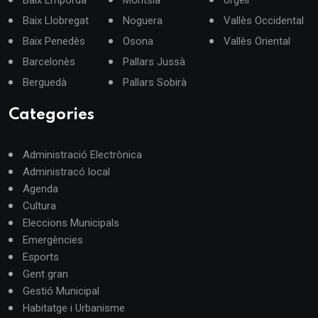
Baix Llobregat
Noguera
Vallès Occidental
Baix Penedès
Osona
Vallès Oriental
Barcelonès
Pallars Jussà
Berguedà
Pallars Sobirà
Categories
Administració Electrònica
Administracó local
Agenda
Cultura
Eleccions Municipals
Emergències
Esports
Gent gran
Gestió Municipal
Habitatge i Urbanisme