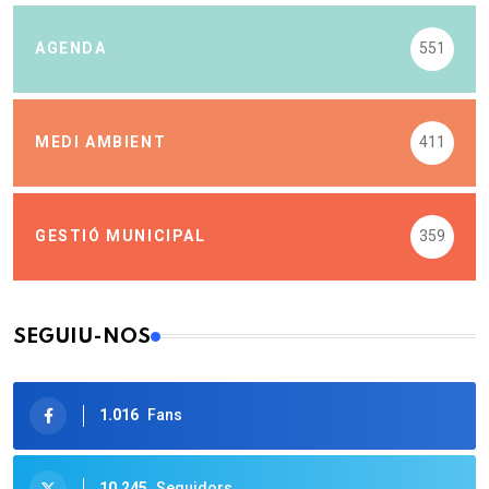
AGENDA
551
MEDI AMBIENT
411
GESTIÓ MUNICIPAL
359
SEGUIU-NOS
1.016
Fans
10.245
Seguidors