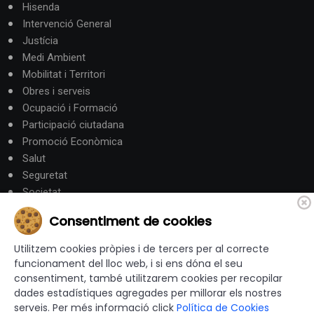
Hisenda
Intervenció General
Justícia
Medi Ambient
Mobilitat i Territori
Obres i serveis
Ocupació i Formació
Participació ciutadana
Promoció Econòmica
Salut
Seguretat
Societat
Turisme
Consentiment de cookies
Altres Canals
Utilitzem cookies pròpies i de tercers per al correcte
funcionament del lloc web, i si ens dóna el seu
consentiment, també utilitzarem cookies per recopilar
canalandorra.ad
dades estadístiques agregades per millorar els nostres
serveis. Per més informació click
Política de Cookies