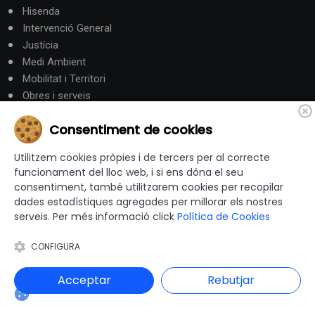
Hisenda
Intervenció General
Justícia
Medi Ambient
Mobilitat i Territori
Obres i serveis
Ocupació i Formació
Consentiment de cookies
Participació ciutadana
Promoció Econòmica
Utilitzem cookies pròpies i de tercers per al correcte
Salut
funcionament del lloc web, i si ens dóna el seu
Seguretat
consentiment, també utilitzarem cookies per recopilar
Societat
dades estadístiques agregades per millorar els nostres
Turisme
serveis. Per més informació click
Política de Cookies
CONFIGURA
Altres Canals
Acceptar
Rebutjar
canalandorra.ad