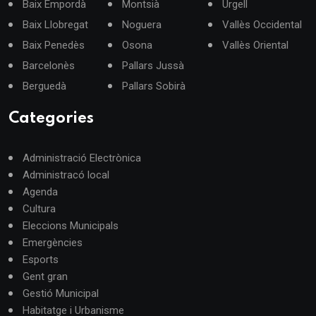
Baix Empordà
Montsià
Urgell
Baix Llobregat
Noguera
Vallès Occidental
Baix Penedès
Osona
Vallès Oriental
Barcelonès
Pallars Jussà
Berguedà
Pallars Sobirà
Categories
Administració Electrònica
Administracó local
Agenda
Cultura
Eleccions Municipals
Emergències
Esports
Gent gran
Gestió Municipal
Habitatge i Urbanisme