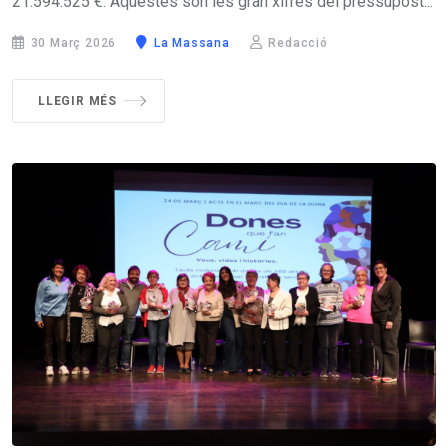
21.594.525 €. Aquestes són les gran xifres del pressupost...
30 Març 2026
La Massana
Redacció
LLEGIR MÉS