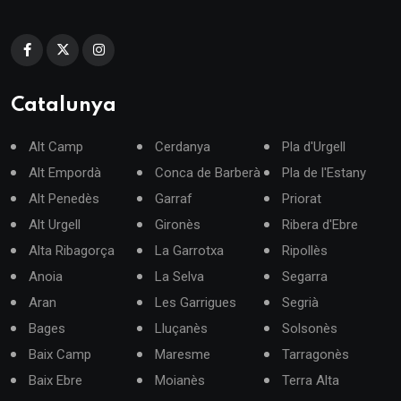
Catalunya
Alt Camp
Cerdanya
Pla d'Urgell
Alt Empordà
Conca de Barberà
Pla de l'Estany
Alt Penedès
Garraf
Priorat
Alt Urgell
Gironès
Ribera d'Ebre
Alta Ribagorça
La Garrotxa
Ripollès
Anoia
La Selva
Segarra
Aran
Les Garrigues
Segrià
Bages
Lluçanès
Solsonès
Baix Camp
Maresme
Tarragonès
Baix Ebre
Moianès
Terra Alta