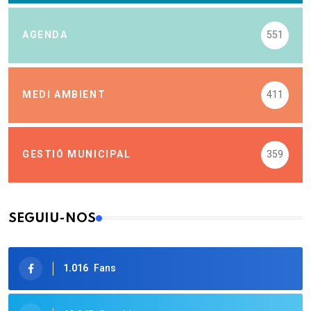
AGENDA
551
MEDI AMBIENT
411
GESTIÓ MUNICIPAL
359
SEGUIU-NOS
1.016
Fans