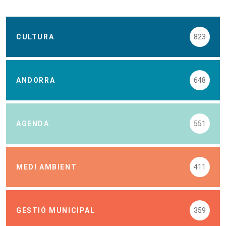
CULTURA
823
ANDORRA
648
AGENDA
551
MEDI AMBIENT
411
GESTIÓ MUNICIPAL
359