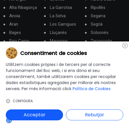
Alta Ribagorça
La Garrotxa
Ripollès
Anoia
La Selva
Segarra
Aran
Les Garrigues
Segrià
Bages
Lluçanès
Solsonès
Baix Camp
Maresme
Tarragonès
Baix Ebre
Moianès
Terra Alta
Consentiment de cookies
Baix Empordà
Montsià
Urgell
Utilitzem cookies pròpies i de tercers per al correcte
Baix Llobregat
Noguera
Vallès Occidental
funcionament del lloc web, i si ens dóna el seu
Baix Penedès
Osona
Vallès Oriental
consentiment, també utilitzarem cookies per recopilar
dades estadístiques agregades per millorar els nostres
Barcelonès
Pallars Jussà
serveis. Per més informació click
Política de Cookies
Berguedà
Pallars Sobirà
CONFIGURA
Categories
Acceptar
Rebutjar
Administració Electrònica
Administracó local