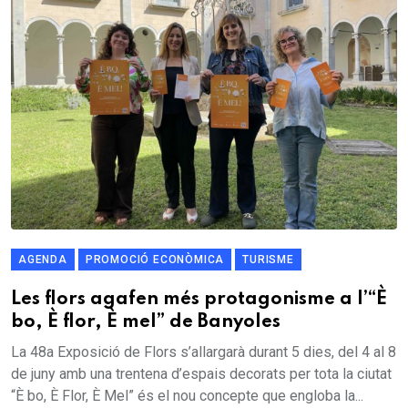
AGENDA
PROMOCIÓ ECONÒMICA
TURISME
Les flors agafen més protagonisme a l’“È
bo, È flor, È mel” de Banyoles
La 48a Exposició de Flors s’allargarà durant 5 dies, del 4 al 8
de juny amb una trentena d’espais decorats per tota la ciutat
“È bo, È Flor, È Mel” és el nou concepte que engloba la...