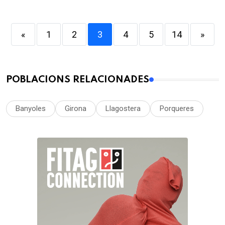
«
1
2
3
4
5
14
»
POBLACIONS RELACIONADES
Banyoles
Girona
Llagostera
Porqueres