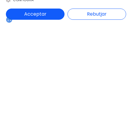
Habitatge i Urbanisme
Hisenda
Acceptar
Rebutjar
Intervenció General
Justícia
Medi Ambient
Mobilitat i Territori
Obres i serveis
Ocupació i Formació
Participació ciutadana
Promoció Econòmica
Salut
Seguretat
Societat
Turisme
Altres Canals
canalandorra.ad