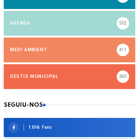
AGENDA
552
MEDI AMBIENT
411
GESTIÓ MUNICIPAL
360
SEGUIU-NOS
1.016
Fans