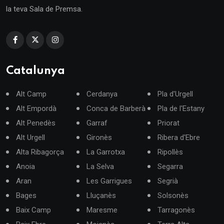
la teva Sala de Premsa.
Catalunya
Alt Camp
Cerdanya
Pla d'Urgell
Alt Empordà
Conca de Barberà
Pla de l'Estany
Alt Penedès
Garraf
Priorat
Alt Urgell
Gironès
Ribera d'Ebre
Alta Ribagorça
La Garrotxa
Ripollès
Anoia
La Selva
Segarra
Aran
Les Garrigues
Segrià
Bages
Lluçanès
Solsonès
Baix Camp
Maresme
Tarragonès