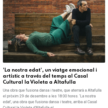
'La nostra edat', un viatge emocional i
artístic a través del temps al Casal
Cultural la Violeta a Altafulla
Una obra que fusiona dansa i teatre, que aterrarà a Altafulla
el pròxim 29 de desembre a les 18:00 hores. ‘La nostra
edat’, una obra que fusiona dansa i teatre, arriba al Casal
Cultural la Violeta d'Altafulla el...