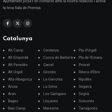
Ajuntament posa't en contacte amb la nostra redacció i activa
la teva Sala de Premsa.
Catalunya
Alt Camp
Cerdanya
Pla d'Urgell
Alt Empordà
Conca de Barberà
Pla de l'Estany
Alt Penedès
Garraf
Priorat
Alt Urgell
Gironès
Ribera d'Ebre
Alta Ribagorça
La Garrotxa
Ripollès
Anoia
La Selva
Segarra
Aran
Les Garrigues
Segrià
Bages
Lluçanès
Solsonès
Baix Camp
Maresme
Tarragonès