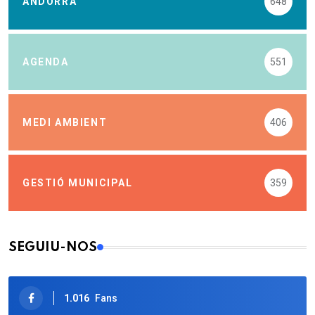
ANDORRA
648
AGENDA
551
MEDI AMBIENT
406
GESTIÓ MUNICIPAL
359
SEGUIU-NOS
1.016
Fans