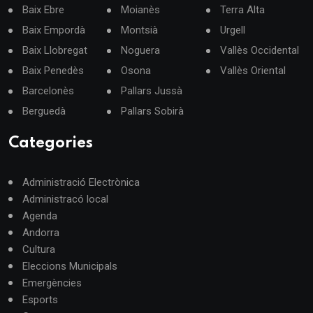
Baix Ebre
Moianès
Terra Alta
Baix Empordà
Montsià
Urgell
Baix Llobregat
Noguera
Vallès Occidental
Baix Penedès
Osona
Vallès Oriental
Barcelonès
Pallars Jussà
Berguedà
Pallars Sobirà
Categories
Administració Electrònica
Administracó local
Agenda
Andorra
Cultura
Eleccions Municipals
Emergències
Esports