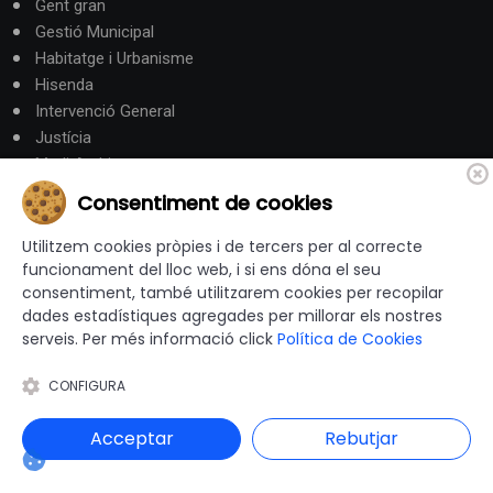
Gent gran
Gestió Municipal
Habitatge i Urbanisme
Hisenda
Intervenció General
Justícia
Medi Ambient
Mobilitat i Territori
Consentiment de cookies
Obres i serveis
Ocupació i Formació
Utilitzem cookies pròpies i de tercers per al correcte
funcionament del lloc web, i si ens dóna el seu
Participació ciutadana
consentiment, també utilitzarem cookies per recopilar
Promoció Econòmica
dades estadístiques agregades per millorar els nostres
Salut
serveis. Per més informació click
Política de Cookies
Seguretat
Societat
CONFIGURA
Turisme
Acceptar
Rebutjar
Altres Canals