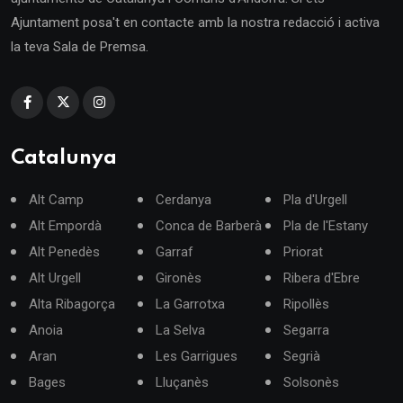
Ajuntament posa't en contacte amb la nostra redacció i activa
la teva Sala de Premsa.
Catalunya
Alt Camp
Cerdanya
Pla d'Urgell
Alt Empordà
Conca de Barberà
Pla de l'Estany
Alt Penedès
Garraf
Priorat
Alt Urgell
Gironès
Ribera d'Ebre
Alta Ribagorça
La Garrotxa
Ripollès
Anoia
La Selva
Segarra
Aran
Les Garrigues
Segrià
Bages
Lluçanès
Solsonès