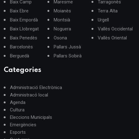
Baix Camp
Maresme
Tarragonès
Baix Ebre
Moianès
Terra Alta
Baix Empordà
Montsià
Urgell
Baix Llobregat
Noguera
Vallès Occidental
Baix Penedès
Osona
Vallès Oriental
Barcelonès
Pallars Jussà
Berguedà
Pallars Sobirà
Categories
Administració Electrònica
Administracó local
Agenda
Cultura
Eleccions Municipals
Emergències
Esports