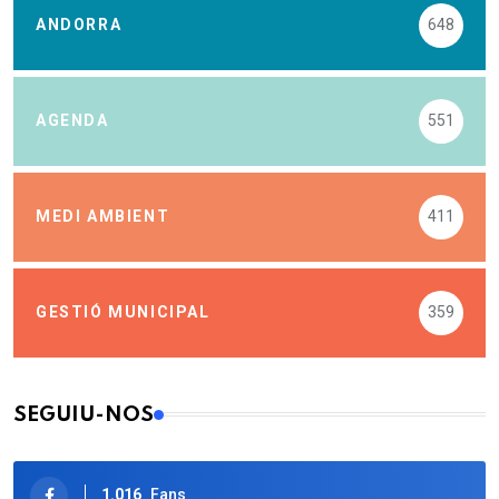
ANDORRA
648
AGENDA
551
MEDI AMBIENT
411
GESTIÓ MUNICIPAL
359
SEGUIU-NOS
1.016
Fans