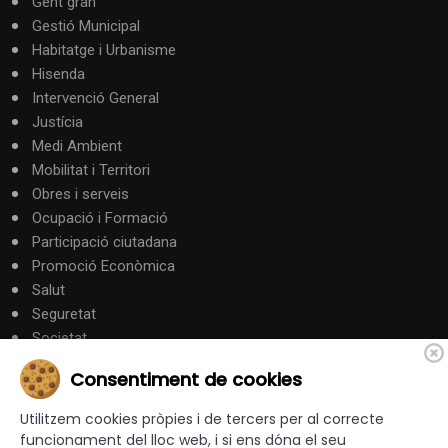
Gent gran
Gestió Municipal
Habitatge i Urbanisme
Hisenda
Intervenció General
Justícia
Medi Ambient
Mobilitat i Territori
Obres i serveis
Ocupació i Formació
Participació ciutadana
Promoció Econòmica
Salut
Seguretat
Societat
Turisme
Consentiment de cookies
Altres Canals
Utilitzem cookies pròpies i de tercers per al correcte
funcionament del lloc web, i si ens dóna el seu