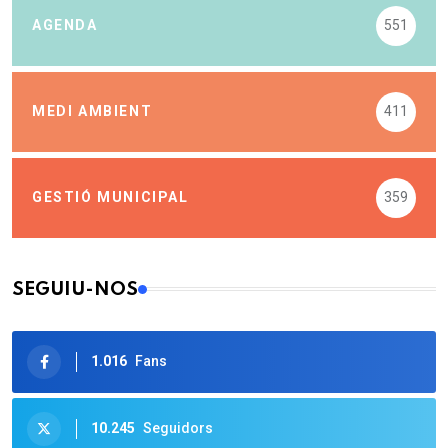
AGENDA
551
MEDI AMBIENT
411
GESTIÓ MUNICIPAL
359
SEGUIU-NOS
1.016
Fans
10.245
Seguidors