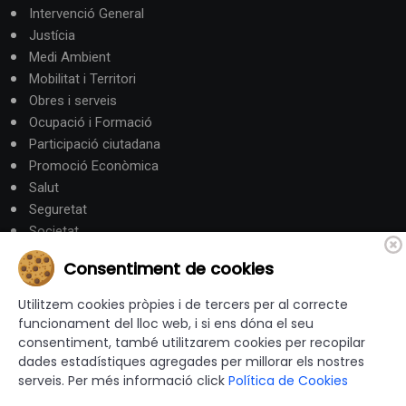
Intervenció General
Justícia
Medi Ambient
Mobilitat i Territori
Obres i serveis
Ocupació i Formació
Participació ciutadana
Promoció Econòmica
Salut
Seguretat
Societat
Turisme
Consentiment de cookies
Altres Canals
Utilitzem cookies pròpies i de tercers per al correcte
funcionament del lloc web, i si ens dóna el seu
consentiment, també utilitzarem cookies per recopilar
canalandorra.ad
dades estadístiques agregades per millorar els nostres
serveis. Per més informació click
Política de Cookies