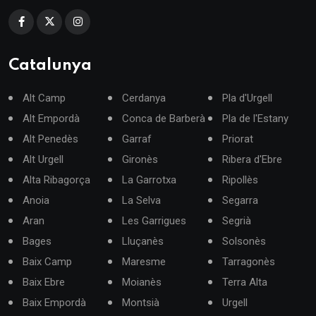
Catalunya
Alt Camp
Cerdanya
Pla d'Urgell
Alt Empordà
Conca de Barberà
Pla de l'Estany
Alt Penedès
Garraf
Priorat
Alt Urgell
Gironès
Ribera d'Ebre
Alta Ribagorça
La Garrotxa
Ripollès
Anoia
La Selva
Segarra
Aran
Les Garrigues
Segrià
Bages
Lluçanès
Solsonès
Baix Camp
Maresme
Tarragonès
Baix Ebre
Moianès
Terra Alta
Baix Empordà
Montsià
Urgell