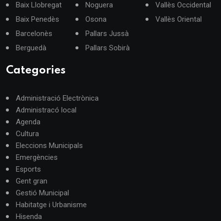
Baix Llobregat
Noguera
Vallès Occidental
Baix Penedès
Osona
Vallès Oriental
Barcelonès
Pallars Jussà
Berguedà
Pallars Sobirà
Categories
Administració Electrònica
Administracó local
Agenda
Cultura
Eleccions Municipals
Emergències
Esports
Gent gran
Gestió Municipal
Habitatge i Urbanisme
Hisenda