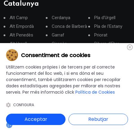
Catalunya
Alt Camp
Cerdanya
Pla d'Urgell
Alt Empordà
Conca de Barberà
Pla de l'Estany
Alt Penedès
Garraf
Priorat
Alt Urgell
Gironès
Ribera d'Ebre
Alta Ribagorça
La Garrotxa
Ripollès
Consentiment de cookies
Anoia
La Selva
Segarra
Utilitzem cookies pròpies i de tercers per al correcte
Aran
Les Garrigues
Segrià
funcionament del lloc web, i si ens dóna el seu
Bages
Lluçanès
Solsonès
consentiment, també utilitzarem cookies per recopilar
dades estadístiques agregades per millorar els nostres
Baix Camp
Maresme
Tarragonès
serveis. Per més informació click
Política de Cookies
Baix Ebre
Moianès
Terra Alta
Baix Empordà
Montsià
Urgell
CONFIGURA
Baix Llobregat
Noguera
Vallès Occidental
Acceptar
Rebutjar
Baix Penedès
Osona
Vallès Oriental
Barcelonès
Pallars Jussà