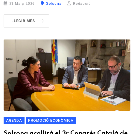
21 Març 2026
Solsona
Redacció
LLEGIR MÉS
AGENDA
PROMOCIÓ ECONÒMICA
Solsona acollirà el 3r Congrés Català de