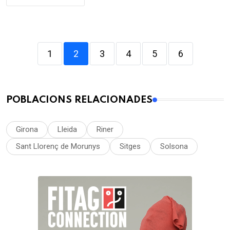
1
2
3
4
5
6
POBLACIONS RELACIONADES
Girona
Lleida
Riner
Sant Llorenç de Morunys
Sitges
Solsona