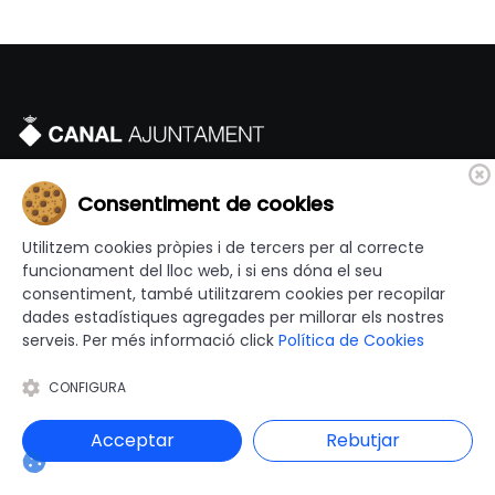
Donem visibilitat a les actuacions que es fan des dels
Consentiment de cookies
ajuntaments de Catalunya i Comuns d'Andorra. Si ets
Utilitzem cookies pròpies i de tercers per al correcte
Ajuntament posa't en contacte amb la nostra redacció i activa
funcionament del lloc web, i si ens dóna el seu
la teva Sala de Premsa.
consentiment, també utilitzarem cookies per recopilar
dades estadístiques agregades per millorar els nostres
serveis. Per més informació click
Política de Cookies
CONFIGURA
Catalunya
Acceptar
Rebutjar
Alt Camp
Cerdanya
Pla d'Urgell